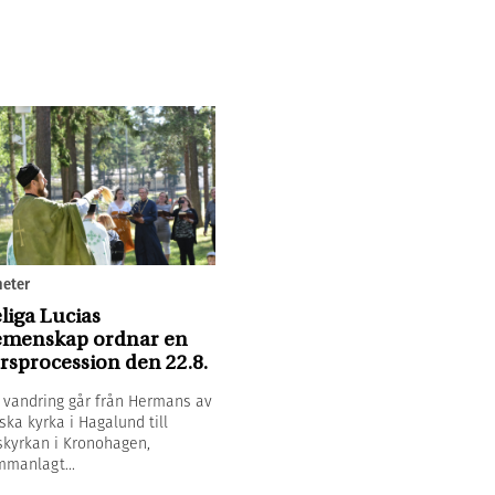
eter
liga Lucias
menskap ordnar en
rsprocession den 22.8.
 vandring går från Hermans av
ska kyrka i Hagalund till
kyrkan i Kronohagen,
manlagt...