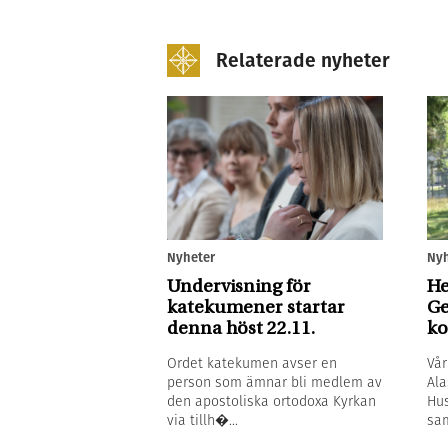
Relaterade nyheter
Nyh
Nyheter
He
Undervisning för
Ge
katekumener startar
ko
denna höst 22.11.
Vår
Ordet katekumen avser en
Ala
person som ämnar bli medlem av
Hus
den apostoliska ortodoxa Kyrkan
sam
via tillh�...