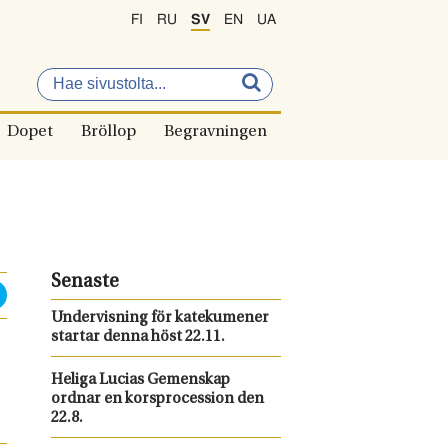
FI
RU
SV
EN
UA
Dopet
Bröllop
Begravningen
Senaste
Undervisning för katekumener
startar denna höst 22.11.
Heliga Lucias Gemenskap
ordnar en korsprocession den
22.8.