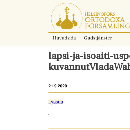
Gå
direkt
till
innehållet.
Huvudsida
Gudstjänster
lapsi-ja-isoaiti-us
kuvannutVladaWahl
21.9.2020
Lyssna