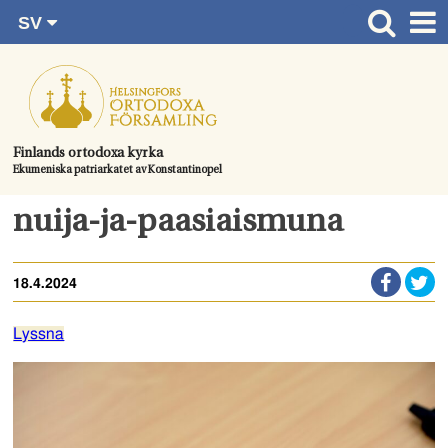
SV
Gå
FI
Huvudsida
RU
direkt
EN
Gudstjänster
till
UA
innehållet.
Information om församlingen
Finlands ortodoxa kyrka
Ekumeniska patriarkatet av Konstantinopel
Kom med
Kontaktuppgifter
nuija-ja-paasiaismuna
Dopet
18.4.2024
Bröllop
Begravningen
Lyssna