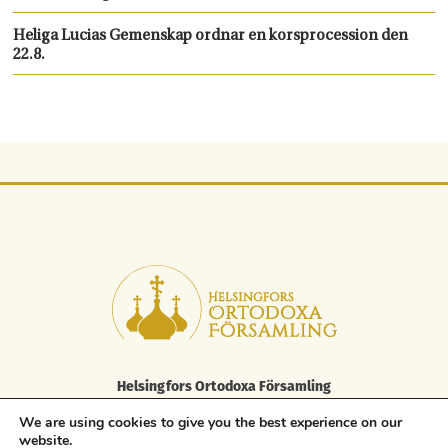
Heliga Lucias Gemenskap ordnar en korsprocession den
22.8.
Helsingfors Ortodoxa Församling
Elisabetsgatan 29 A, 00170 Helsingfors
We are using cookies to give you the best experience on our
tfn 09 85 646 100, fax. 09 85 646 250
website.
asiakaspalvelu.helsinki@ort.fi