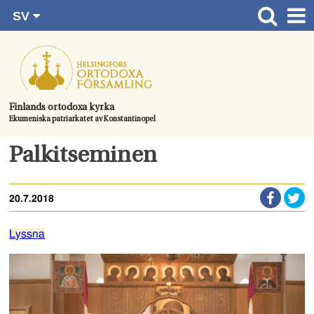
SV
Gå
FI
Huvudsida
RU
direkt
EN
Gudstjänster
till
UA
innehållet.
Information om församlingen
Finlands ortodoxa kyrka
Ekumeniska patriarkatet av Konstantinopel
Kom med
Kontaktuppgifter
Palkitseminen
Dopet
20.7.2018
Bröllop
Begravningen
Lyssna