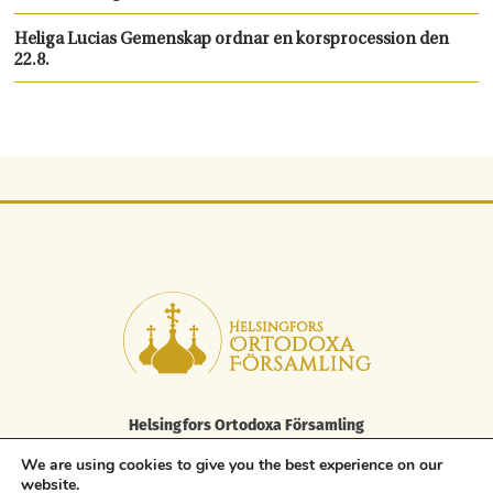
Heliga Lucias Gemenskap ordnar en korsprocession den
22.8.
Helsingfors Ortodoxa Församling
Elisabetsgatan 29 A, 00170 Helsingfors
We are using cookies to give you the best experience on our
tfn 09 85 646 100, fax. 09 85 646 250
website.
asiakaspalvelu.helsinki@ort.fi