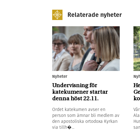
Relaterade nyheter
Nyh
Nyheter
He
Undervisning för
Ge
katekumener startar
ko
denna höst 22.11.
Vår
Ordet katekumen avser en
Ala
person som ämnar bli medlem av
Hus
den apostoliska ortodoxa Kyrkan
sam
via tillh�...