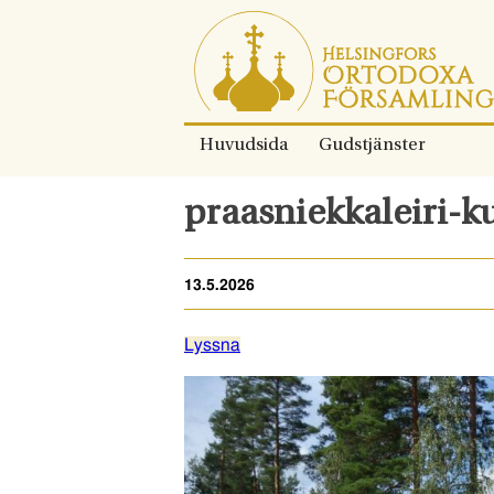
Gå
direkt
till
innehållet.
Huvudsida
Gudstjänster
praasniekkaleiri-k
13.5.2026
Lyssna