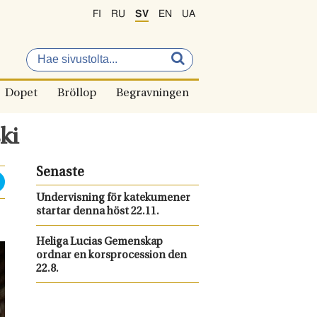
FI
RU
SV
EN
UA
Dopet
Bröllop
Begravningen
ki
Senaste
Undervisning för katekumener
startar denna höst 22.11.
Heliga Lucias Gemenskap
ordnar en korsprocession den
22.8.