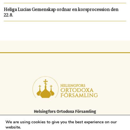
Heliga Lucias Gemenskap ordnar en korsprocession den
22.8.
Helsingfors Ortodoxa Församling
Elisabetsgatan 29 A, 00170 Helsingfors
We are using cookies to give you the best experience on our
tfn 09 85 646 100, fax. 09 85 646 250
website.
asiakaspalvelu.helsinki@ort.fi