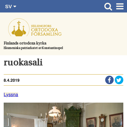
SV
Gå
FI
Huvudsida
RU
direkt
EN
Gudstjänster
till
UA
innehållet.
Information om församlingen
Finlands ortodoxa kyrka
Ekumeniska patriarkatet av Konstantinopel
Kom med
Kontaktuppgifter
ruokasali
Dopet
8.4.2019
Bröllop
Begravningen
Lyssna