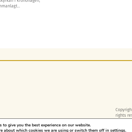
kyrkan i Kronohagen,
manlagt...
Copyrigh
rights re
 to give you the best experience on our website.
re about which cookies we are using or switch them off in
settings
.