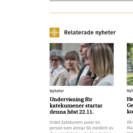
Relaterade nyheter
Nyh
Nyheter
He
Undervisning för
Ge
katekumener startar
ko
denna höst 22.11.
Vår
Ordet katekumen avser en
Ala
person som ämnar bli medlem av