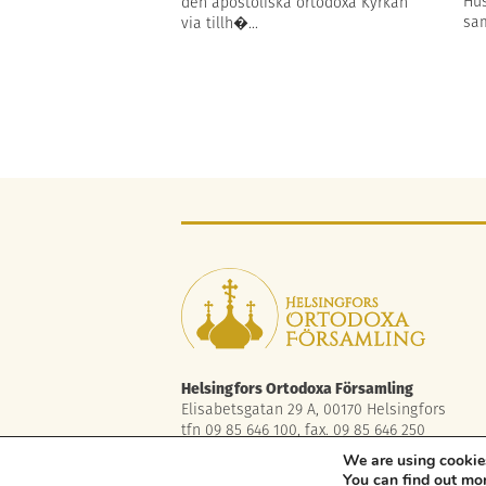
Hus
den apostoliska ortodoxa Kyrkan
sam
via tillh�...
Helsingfors Ortodoxa Församling
Elisabetsgatan 29 A, 00170 Helsingfors
tfn 09 85 646 100, fax. 09 85 646 250
asiakaspalvelu.helsinki@ort.fi
We are using cookies
You can find out mo