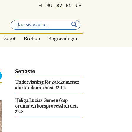
FI
RU
SV
EN
UA
Dopet
Bröllop
Begravningen
Senaste
Undervisning för katekumener
startar denna höst 22.11.
Heliga Lucias Gemenskap
ordnar en korsprocession den
22.8.