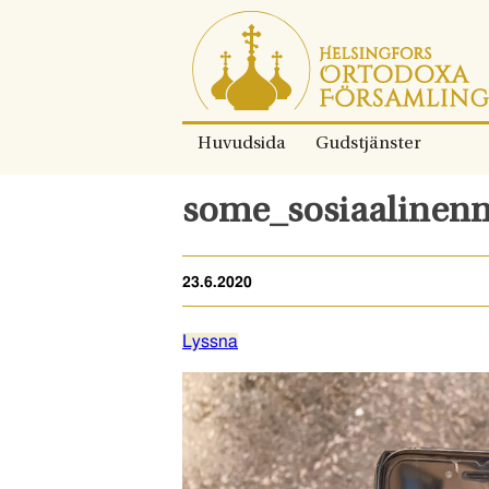
Gå
direkt
till
innehållet.
Huvudsida
Gudstjänster
some_sosiaalinen
23.6.2020
Lyssna