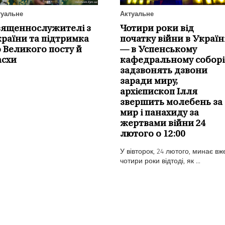
Актуальне
туальне
Чотири роки від
вященнослужителі з
початку війни в Україн
раїни та підтримка
— в Успенському
 Великого посту й
кафедральному соборі
асхи
задзвонять дзвони
заради миру,
архієпископ Ілля
звершить молебень за
мир і панахиду за
жертвами війни 24
лютого о 12:00
У вівторок, 24 лютого, минає вж
чотири роки відтоді, як ...