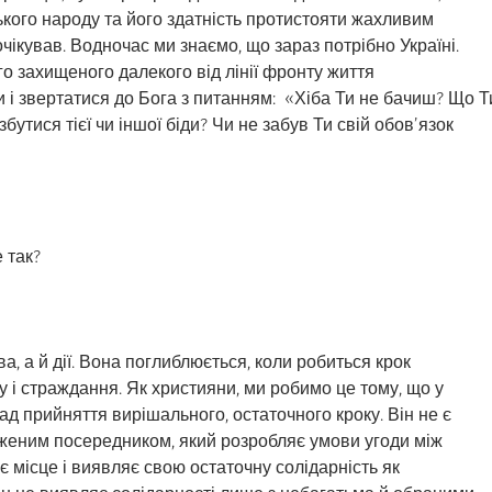
ького народу та його здатність протистояти жахливим
очікував. Водночас ми знаємо, що зараз потрібно Україні.
го захищеного далекого від лінії фронту життя
и і звертатися до Бога з питанням: «Хіба Ти не бачиш? Що Т
утися тієї чи іншої біди? Чи не забув Ти свій обов’язок
 так?
а, а й дії. Вона поглиблюється, коли робиться крок
у і страждання. Як християни, ми робимо це тому, що у
лад прийняття вирішального, остаточного кроку. Він не є
еним посередником, який розробляє умови угоди між
є місце і виявляє свою остаточну солідарність як