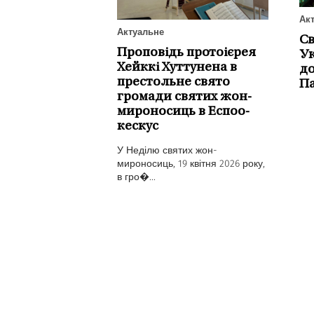
Ак
Актуальне
С
Проповідь протоієрея
Ук
Хейккі Хуттунена в
до
престольне свято
П
громади святих жон-
мироносиць в Еспоо-
кескус
У Неділю святих жон-
мироносиць, 19 квітня 2026 року,
в гро�...