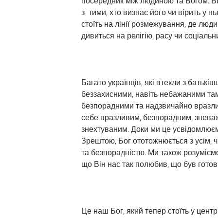
посередник між людиною та Богом. Ві
з тими, хто визнає його чи вірить у 
стоїть на лінії розмежування, де люди
дивиться на релігію, расу чи соціальни
Багато українців, які втекли з батькі
беззахисними, навіть небажаними там
безпорадними та надзвичайно вразлив
себе вразливим, безпорадним, знева
знехтуваним. Доки ми це усвідомлюємо
Зрештою, Бог ототожнюється з усім, 
та безпорадністю. Ми також розуміємо
що Він нас так полюбив, що був готови
Це наш Бог, який тепер стоїть у центрі 