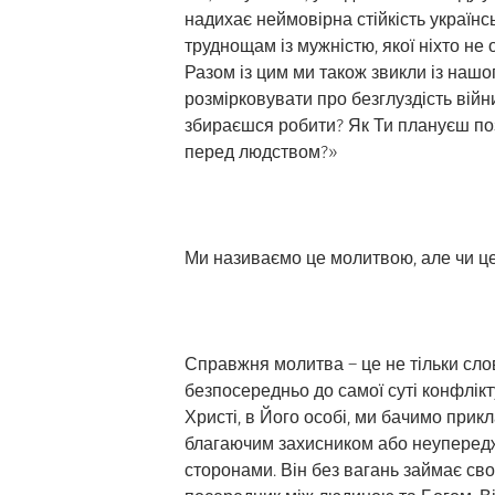
надихає неймовірна стійкість українс
труднощам із мужністю, якої ніхто не 
Разом із цим ми також звикли із нашо
розмірковувати про безглуздість війн
збираєшся робити? Як Ти плануєш позб
перед людством?»
Ми називаємо це молитвою, але чи це
Справжня молитва – це не тільки слов
безпосередньо до самої суті конфлікт
Христі, в Його особі, ми бачимо прик
благаючим захисником або неупередж
сторонами. Він без вагань займає сво