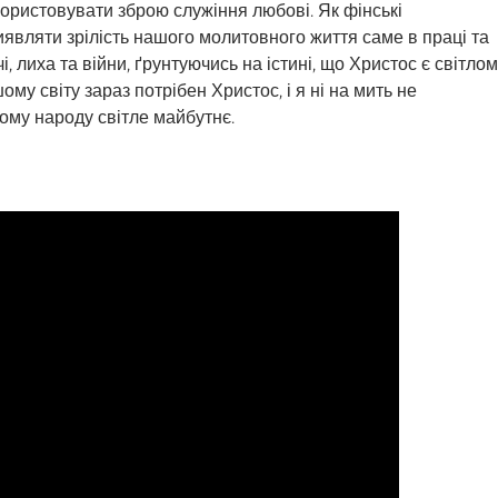
користовувати зброю служіння любові. Як фінські
иявляти зрілість нашого молитовного життя саме в праці та
, лиха та війни, ґрунтуючись на істині, що Христос є світлом
ому світу зараз потрібен Христос, і я ні на мить не
кому народу світле майбутнє.