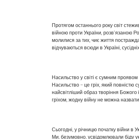
Протягом останнього року світ стеж
війною проти України, розв’язаною Ро
молилися за тих, чиє життя постраждал
відчуваються всюди в Україні, сусідніх
Насильство у світі є сумним проявом 
Насильство – це гріх, який повністю с
найсвітліший образ творіння Божого і
гріхом, жодну війну не можна назват
Сьогодні, у річницю початку війни в У
Ми, безумовно, усвідомлювали біду ук