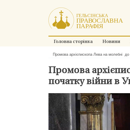
Перейти
до
змісту.
Головна сторінка
Новини
Промова архієпископа Лева на молебні до рі
Хлібні
крихти:
Промова архієпис
початку війни в У