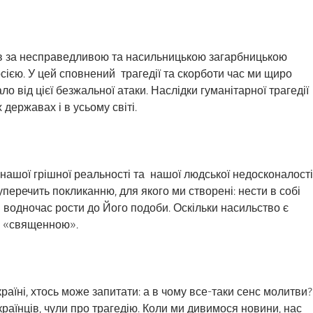
ив за несправедливою та насильницькою загарбницькою
сією. У цей сповнений трагедії та скорботи час ми щиро
о від цієї безжальної атаки. Наслідки гуманітарної трагедії
 державах і в усьому світі.
нашої грішної реальності та нашої людської недосконалості
уперечить покликанню, для якого ми створені: нести в собі
 водночас рости до Його подоби. Оскільки насильство є
и «священною».
країні, хтось може запитати: а в чому все-таки сенс молитви?
раїнців, чули про трагедію. Коли ми дивимося новини, нас