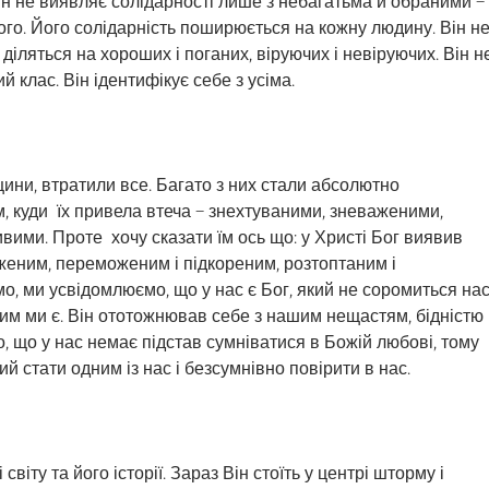
н не виявляє солідарності лише з небагатьма й обраними –
нього. Його солідарність поширюється на кожну людину. Він н
 діляться на хороших і поганих, віруючих і невіруючих. Він н
й клас. Він ідентифікує себе з усіма.
вщини, втратили все. Багато з них стали абсолютно
, куди їх привела втеча – знехтуваними, зневаженими,
ими. Проте хочу сказати їм ось що: у Христі Бог виявив
женим, переможеним і підкореним, розтоптаним і
, ми усвідомлюємо, що у нас є Бог, який не соромиться нас
чим ми є. Він ототожнював себе з нашим нещастям, бідністю
, що у нас немає підстав сумніватися в Божій любові, тому
й стати одним із нас і безсумнівно повірити в нас.
світу та його історії. Зараз Він стоїть у центрі шторму і