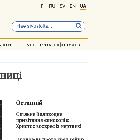
FI
RU
SV
EN
UA
ьноти
Контактна інформація
чниці
Останній
Спільне Великоднє
привітання єпископів:
Христос воскрес із мертвих!