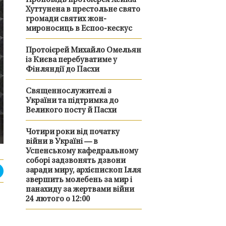
Проповідь протоієрея Хейккі
Хуттунена в престольне свято
громади святих жон-
мироносиць в Еспоо-кескус
Протоієрей Михайло Омельян
із Києва перебуватиме у
Фінляндії до Пасхи
Священнослужителі з
України та підтримка до
Великого посту й Пасхи
Чотири роки від початку
війни в Україні — в
Успенському кафедральному
соборі задзвонять дзвони
заради миру, архієпископ Ілля
звершить молебень за мир і
панахиду за жертвами війни
24 лютого о 12:00