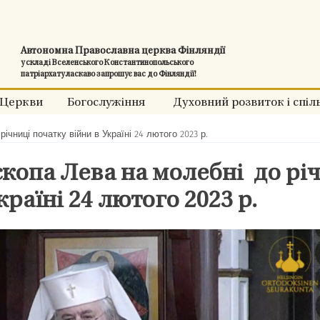
Автономна Православна церква Фінляндії
у складі Вселенського Константинопольського
патріархату ласкаво запрошує вас до Фінляндії!
Церкви
Богослужіння
Духовний розвиток і спіл
чниці початку війни в Україні 24 лютого 2023 р.
копа Лева на молебні до рі
країні 24 лютого 2023 р.