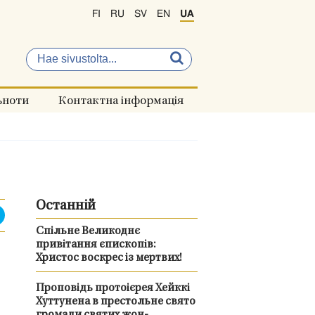
FI
RU
SV
EN
UA
ьноти
Контактна інформація
Останній
Спільне Великоднє
привітання єпископів:
Христос воскрес із мертвих!
Проповідь протоієрея Хейккі
Хуттунена в престольне свято