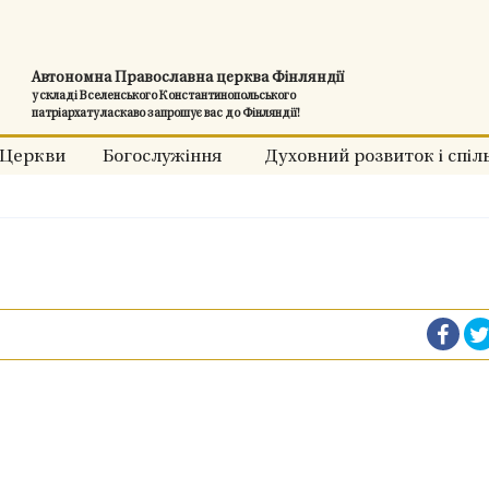
Автономна Православна церква Фінляндії
у складі Вселенського Константинопольського
патріархату ласкаво запрошує вас до Фінляндії!
Церкви
Богослужіння
Духовний розвиток і спіл