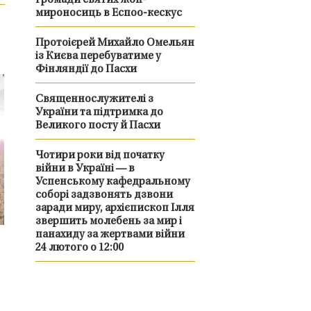
громади святих жон-
мироносиць в Еспоо-кескус
Протоієрей Михайло Омельян
із Києва перебуватиме у
Фінляндії до Пасхи
Священнослужителі з
України та підтримка до
Великого посту й Пасхи
Чотири роки від початку
війни в Україні — в
Успенському кафедральному
соборі задзвонять дзвони
заради миру, архієпископ Ілля
звершить молебень за мир і
панахиду за жертвами війни
24 лютого о 12:00