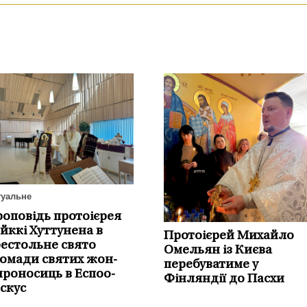
туальне
оповідь протоієрея
йккі Хуттунена в
Протоієрей Михайло
естольне свято
Омельян із Києва
омади святих жон-
перебуватиме у
роносиць в Еспоо-
Фінляндії до Пасхи
скус