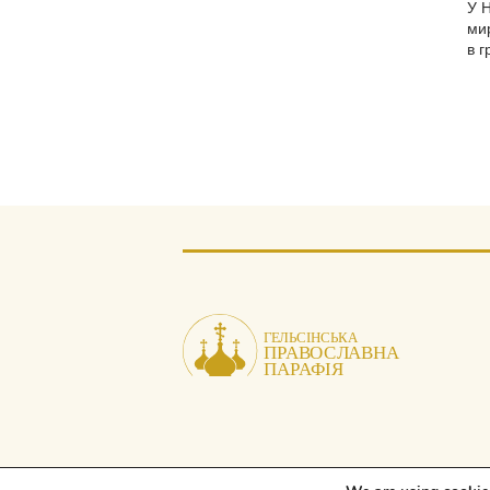
У 
мир
в г