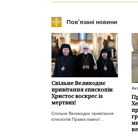
Пов’язані новини
Спільне Великоднє
Ак
привітання єпископів:
Христос воскрес із
Пр
мертвих!
Хе
пр
Спільне Великоднє привітання
гр
єпископів Православної ...
ми
ке