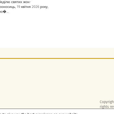
Неділю святих жон-
оносиць, 19 квітня 2026 року,
ро�...
Copyrigh
rights re