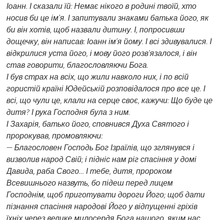
Іоанн. І сказали їй: Немає нікого в родині твоїй, хто
носив би це ім’я. І запитували знаками батька його, як
би він хотів, щоб назвали дитину. І, попросивши
дощечку, він написав: Іоанн ім’я йому. І всі здивувалися. І
відкрилися уста його, і мову його розв’язалося, і він
став говорити, благословляючи Бога.
І був страх на всіх, що жили навколо них, і по всій
гористій країні Юдейській розповідалося про все це. І
всі, що чули це, клали на серце своє, кажучи: Що буде це
дитя? І рука Господня була з ним.
І Захарія, батько його, сповнився Духа Святого і
пророкував, промовляючи:
— Благословен Господь Бог Ізраїлів, що зглянувся і
визволив народ Свій; і підніс нам ріг спасіння у домі
Давида, раба Свого… І тебе, дитя, пророком
Всевишнього назвуть, бо підеш перед лицем
Господнім, щоб приготувати дороги Його; щоб дати
пізнання спасіння народові Його у відпущенні гріхів
їхніх через велике милосердя Бога нашого, яким нас