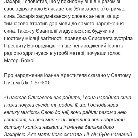
Захарії, і сповістив, що у похилому віці він разом зі
своєю дружиною Єлисаветою (Єлизаветою) отримає
сина. Захарія засумнівався у словах ангела, за що
тимчасово втратив дар мови до самого народження
сина. Також у Євангелії згадується, як, будучи на
шостому місяці вагітності, праведна Єлисавета зустріла
Пресвяту Богородицю — і ще ненароджений Іоанн з
радістю здригнувся в утробі матері, почувши голос
Матері Божої.
Про народження Іоанна Хрестителя сказано у Святому
Письмі (Лк. 1: 57–80):
«І настав Єлисаветі час родити, і вона народила сина.
І коли почули сусіди та родичі її, що Господь явив
велику милість Свою до неї, вони раділи разом з нею.
І сталося, на восьмий день зібралися вони обрізати
дитину і хотіли назвати її іменем батька його —
Захарією. Але мати його сказала: Ні, він буде названий