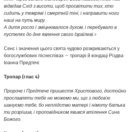
відвідав Схід з висоти, щоб просвітити тих, хто
сидить у темряві і смертній тіні, і направити ноги
наші на путь миру.
А дитя росло і зміцнювалося духом, і перебувало в
пустелях до дня явлення свого Ізраїлеві.»
Сенс і значення цього свята чудово розкриваються у
богослужбових піснеспівах — тропарі й кондаці Різдва
Іоанна Предтечі:
Тропар (глас 4)
Пророче і Предтече пришестя Христового, достойно
прославляти тебе не можемо ми, що з любов’ю
шануємо тебе, бо неплідство матері і німоту батька
ти розрішив, і проповідником явився втілення Сина
Божого.