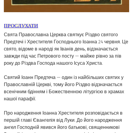
ПРОСЛУХАТИ
Свята Православна Церква святкує Різдво святого
Предтечі і Хрестителя Господнього Іоанна 24 червня. Це
свято, відоме в народі як Іванів день, відзначається
завжди під час Петрового посту — майже рівно за пів
року до Різдва Господа нашого Ісуса Христа.
Святий Іоанн Предтеча — один із найбільших святих у
Православній Церкві, тому його Різдво відзначається
всенічним бдінням і Божественною літургією в храмах
нашої парафії.
Про народження Іоанна Хрестителя розповідається в
першій главі Євангелія від Луки. До його народження
ангел Господній явився його батькові, священникові