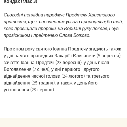
Кондак (глас 3)
Сьогодні неплідна народжує Предтечу Христового
пришестя, що є сповненням усього пророцтва; бо той,
кого провіщали пророки, на Йордані руку поклав, і був
провісником і предтечею Слова Божого.
Протягом року святого Іоанна Предтечу згадують також
у дні пам’яті праведних Захарії і Єлисавети (5 вересня),
зачаття Іоанна Предтечі (23 вересня), у день після
Богоявлення (7 січня), у дні першого і другого
віднайдення чесної голови (24 лютого) та третього
віднайдення (25 травня), а також у день його
усікновення (29 серпня).