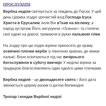
ПРОСЛУХАТИ
Вербна неділя
святкується за тиждень до Пасхи. У цей
день Церква згадує урочистий вхід
Господа Ісуса
Христа в Єрусалим
, коли Він
в’їхав на віслюку
, а
народ зустрічав Його, вигукуючи
«Осанна!»
та стелячи
свої одежі на дорозі, тримаючи в руках
пальмові гілки
.
На згадку про цю подію віряни приносять до храму
освячені гілочки верби
(у північних країнах, де немає
пальм). Вони освячуються під час
вечірнього
богослужіння в суботу ввечері
. У неділю віряни за
традицією благословляють один одного цими гілочками.
Вербна неділя
– це
двонадесяте свято
, і його дата
змінюється щороку разом із датою Великодня.
Тропар і кондак Вербної неділі