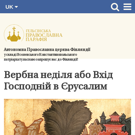
UK
Перейти
FI
Головна сторінка
RU
до
SV
Новини
змісту.
EN
Церкви
Автономна Православна церква Фінляндії
Богослужіння
у складі Вселенського Константинопольського
патріархату ласкаво запрошує вас до Фінляндії!
Духовний розвиток і спільноти
Вербна неділя або Вхід
Контактна інформація
Господній в Єрусалим