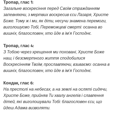
Тропар, глас 1:
Загальне воскресіння перед Своїм стражданням
запевняючи, з мертвих воскресив єси Лазаря, Христе
Боже. Тому ж і ми, як діти, несучи знамена перемоги,
виголошуємо Тобі, Переможцеві смерті: осанна во
вишніх, благословен, хто йде в ім’я Господнє.
Тропар, глас 4:
З Тобою через хрещення ми поховані, Христе Боже
наш, і безсмертного життя сподобилися
Воскресінням Твоїм; прославляючи, взиваємо: осанна в
вишніх, благословен, хто йде в ім’я Господнє.
Кондак, глас 6:
На престолі на небесах, а на землі на осляті сидячи,
Христе Боже, прийняв Ти хвалу ангелів і славлення
дітей, які виголошували Тобі: благословен єси, що
йдеш Адама визволяти.