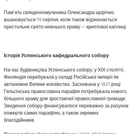
Пам’ять священномученика Олександра щорічно
вшановується 19 серпня, коли також відзначається
престольне свято нижнього храму — криптової каплиці.
Історія Успенського кафедрального собору
На час будівництва Успенського собору, у ХІХ столітті,
Фінляндія перебувала у складі Російської імперії як
автономне Велике князівство. Заснована у 1827 році
Гельсінська православна парафія потребувала нового,
більшого храму для зростаючої православної громади.
Зведення собору фінансувалося переважно за рахунок
пожертв самих парафіян, а також окремих
благодійників.