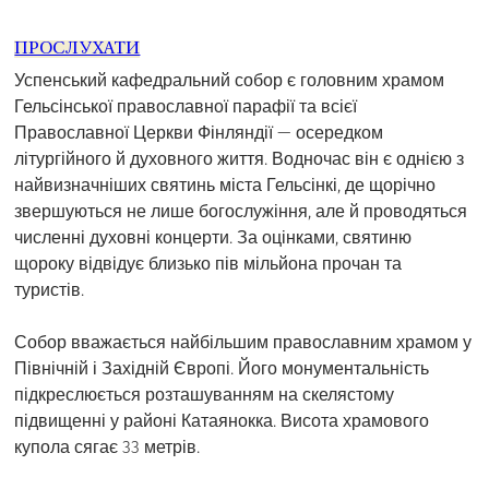
ПРОСЛУХАТИ
Успенський кафедральний собор є головним храмом
Гельсінської православної парафії та всієї
Православної Церкви Фінляндії — осередком
літургійного й духовного життя. Водночас він є однією з
найвизначніших святинь міста Гельсінкі, де щорічно
звершуються не лише богослужіння, але й проводяться
численні духовні концерти. За оцінками, святиню
щороку відвідує близько пів мільйона прочан та
туристів.
Собор вважається найбільшим православним храмом у
Північній і Західній Європі. Його монументальність
підкреслюється розташуванням на скелястому
підвищенні у районі Катаянокка. Висота храмового
купола сягає 33 метрів.