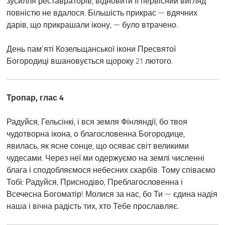
зусилля реставраторів, відновити її первісний вигляд
повністю не вдалося. Більшість прикрас — вдячних
дарів, що прикрашали ікону, — було втрачено.
День пам’яті Козельщанської ікони Пресвятої
Богородиці вшановується щороку 21 лютого.
Тропар, глас 4
Радуйся, Гельсінкі, і вся земля Фінляндії, бо твоя
чудотворна ікона, о благословенна Богородице,
явилась, як ясне сонце, що осяває світ великими
чудесами. Через неї ми одержуємо на землі численні
блага і сподобляємося небесних скарбів. Тому співаємо
Тобі: Радуйся, Приснодіво, Преблагословенна і
Всечесна Богоматір! Молися за нас, бо Ти — єдина надія
наша і вічна радість тих, хто Тебе прославляє.