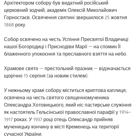
Архітектором собору був видатний російський
церковний зодчий, академік Олексій Миколайович
Горностаєв. Освячення святині звершилося 25 жовтня
1868 року.
Собор освячено на честь Успіння Пресвятої Владичиці
нашої Богородиці і Приснодіви Марії — на спомин Її
блаженного упокоєння та преславного взяття на небо.
Храмове свято — престольний празник — відзначається
щорічно 15 серпня (за новим стилем).
У нижньому храмі собору міститься криптова каплиця,
освячена на честь святого священномученика
Олександра Хотовицького, який ніс пастирське служіння
як настоятель Гельсінської православної парафії у 1914–
1917 роках. У 1937 році отець Олександр прийняв
мученицьку кончину в місті Кременець на території
сучасної України.