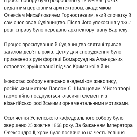
Проєкт собору було розроблено у 1859–1860 роках
видатним церковним архітектором, академіком
Олексієм Михайловичем Горностаєвим, який спочатку й
сам очолював будівництво. Після його упокоєння у 1862
році, справу було передано архітектору Івану Варнеку.
Процес проєктування й будівництва святині тривав
загалом дев’ять років. Цеглу для спорудження було
привезено з руїн фортеці Бомарсунд на Аландських
островах, зруйнованої під час Кримської війни.
Іконостас собору написано академіком живопису,
російським митцем Павлом С. Шильцовим. У його творі
гармонійно поєднуються класичні елементи з
візантійсько-російськими орнаментальними мотивами.
Освячення Успенського кафедрального собору було
звершено 25 жовтня 1868 року. За бажанням Імператора
Олександра ІІ, храм було посвячено на честь Успіння