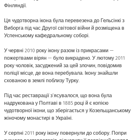
Фінляндії.
Ця чудотворна ікона була перевезена до Гельсінкі з
Виборга під час Другої світової війни й розміщена в
Успенському кафедральному соборі.
У червні 2010 року ікону разом із прикрасами —
пожертвами вірян — було викрадено. У лютому 2011
року чоловік, засуджений за цей злочин, повідомив
поліції місце, де вона перебувала. Ікону знайшли
схованою в землі поблизу Турку.
Під час реставрації з’ясувалося, що вона була
надрукована у Полтаві в 1885 році й є копією
чудотворної ікони, що зберігається у Козельщанському
жіночому монастирі в Україні.
У серпні 2011 року ікону повернули до собору. Попри