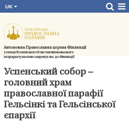
UK
Перейти
FI
Головна сторінка
RU
до
SV
Новини
змісту.
EN
Церкви
Автономна Православна церква Фінляндії
Богослужіння
у складі Вселенського Константинопольського
патріархату ласкаво запрошує вас до Фінляндії!
Духовний розвиток і спільноти
Успенський собор –
Контактна інформація
головний храм
православної парафії
Гельсінкі та Гельсінської
єпархії