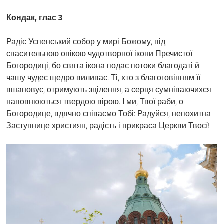
Кондак, глас 3
Радіє Успенський собор у мирі Божому, під
спасительною опікою чудотворної ікони Пречистої
Богородиці, бо свята ікона подає потоки благодаті й
чашу чудес щедро виливає. Ті, хто з благоговінням її
вшановує, отримують зцілення, а серця сумніваючихся
наповнюються твердою вірою. І ми, Твої раби, о
Богородице, вдячно співаємо Тобі: Радуйся, непохитна
Заступнице християн, радість і прикраса Церкви Твоєї!