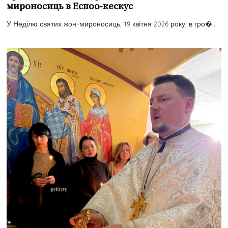
мироносиць в Еспоо-кескус
У Неділю святих жон-мироносиць, 19 квітня 2026 року, в гро�...