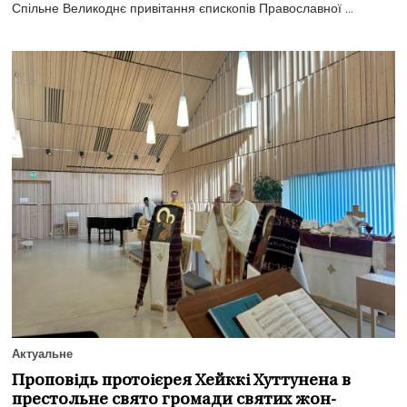
Спільне Великоднє привітання єпископів Православної ...
Актуальне
Проповідь протоієрея Хейккі Хуттунена в
престольне свято громади святих жон-