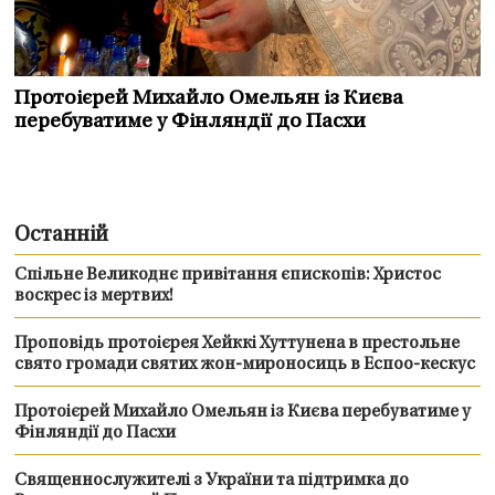
Протоієрей Михайло Омельян із Києва
перебуватиме у Фінляндії до Пасхи
Останній
Спільне Великоднє привітання єпископів: Христос
воскрес із мертвих!
Проповідь протоієрея Хейккі Хуттунена в престольне
свято громади святих жон-мироносиць в Еспоо-кескус
Протоієрей Михайло Омельян із Києва перебуватиме у
Фінляндії до Пасхи
Священнослужителі з України та підтримка до