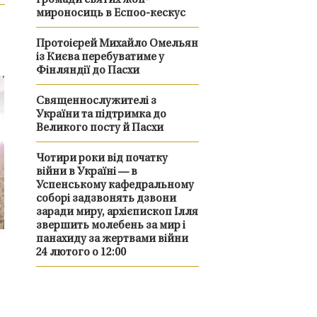
громади святих жон-
мироносиць в Еспоо-кескус
Протоієрей Михайло Омельян
із Києва перебуватиме у
Фінляндії до Пасхи
Священнослужителі з
України та підтримка до
Великого посту й Пасхи
Чотири роки від початку
війни в Україні — в
Успенському кафедральному
соборі задзвонять дзвони
заради миру, архієпископ Ілля
звершить молебень за мир і
панахиду за жертвами війни
24 лютого о 12:00