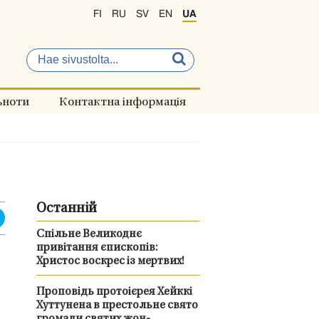
FI
RU
SV
EN
UA
ьноти
Контактна інформація
Останній
Спільне Великоднє
привітання єпископів:
Христос воскрес із мертвих!
Проповідь протоієрея Хейккі
Хуттунена в престольне свято