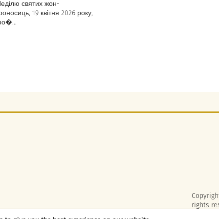
Неділю святих жон-
оносиць, 19 квітня 2026 року,
ро�...
Copyrigh
rights re