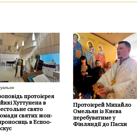
туальне
оповідь протоієрея
йккі Хуттунена в
Протоієрей Михайло
естольне свято
Омельян із Києва
омади святих жон-
перебуватиме у
роносиць в Еспоо-
Фінляндії до Пасхи
скус