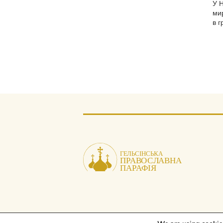
У 
мир
в г