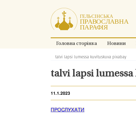
Перейти
до
змісту.
Головна сторінка
Новини
talvi lapsi lumessa kuvituskuva pixabay
Хлібні
крихти:
talvi lapsi lumess
11.1.2023
ПРОСЛУХАТИ