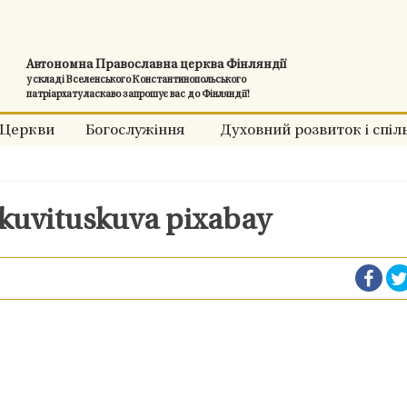
Автономна Православна церква Фінляндії
у складі Вселенського Константинопольського
патріархату ласкаво запрошує вас до Фінляндії!
Церкви
Богослужіння
Духовний розвиток і спіл
a kuvituskuva pixabay