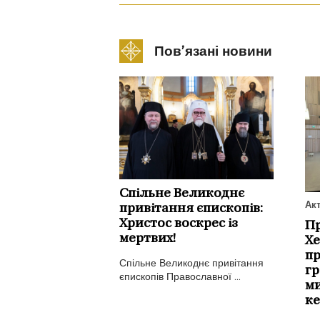
Пов’язані новини
Спільне Великоднє
Ак
привітання єпископів:
Христос воскрес із
Пр
мертвих!
Хе
пр
Спільне Великоднє привітання
гр
єпископів Православної ...
ми
ке