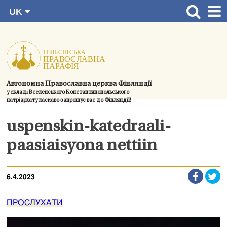
UK
Перейти
FI
Головна сторінка
RU
до
SV
Новини
змісту.
EN
Церкви
Автономна Православна церква Фінляндії
Богослужіння
у складі Вселенського Константинопольського
патріархату ласкаво запрошує вас до Фінляндії!
Духовний розвиток і спільноти
uspenskin-katedraali-
Контактна інформація
paasiaisyona nettiin
6.4.2023
ПРОСЛУХАТИ