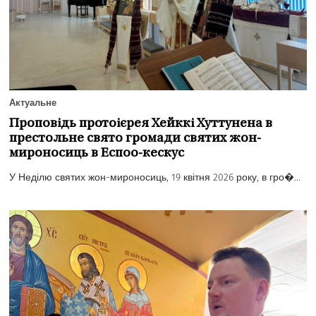
Актуальне
Проповідь протоієрея Хейккі Хуттунена в
престольне свято громади святих жон-
мироносиць в Еспоо-кескус
У Неділю святих жон-мироносиць, 19 квітня 2026 року, в гро�...