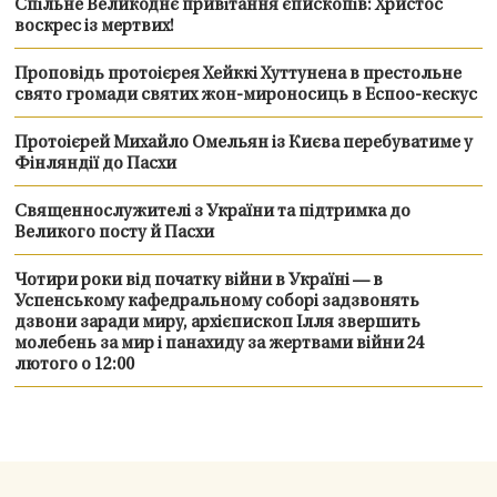
Спільне Великоднє привітання єпископів: Христос
воскрес із мертвих!
Проповідь протоієрея Хейккі Хуттунена в престольне
свято громади святих жон-мироносиць в Еспоо-кескус
Протоієрей Михайло Омельян із Києва перебуватиме у
Фінляндії до Пасхи
Священнослужителі з України та підтримка до
Великого посту й Пасхи
Чотири роки від початку війни в Україні — в
Успенському кафедральному соборі задзвонять
дзвони заради миру, архієпископ Ілля звершить
молебень за мир і панахиду за жертвами війни 24
лютого о 12:00