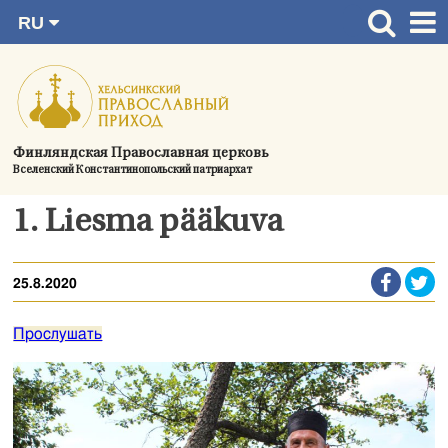
RU
Перейти
FI
Главная страница
SV
к
EN
Актуальное
содержимому
UA
Богослужения
Финляндская Православная церковь
Вселенский Константинопольский патриархат
Україна
О приходе
1. Liesma pääkuva
Контактная информация
25.8.2020
Прослушать