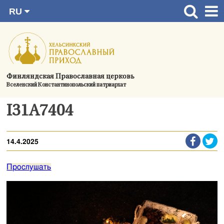
RU
Перейти
FI
Главная страница
SV
к
EN
Актуальное
содержимому
UA
Богослужения
Финляндская Православная церковь
Вселенский Константинопольский патриархат
Україна
О приходе
I31A7404
Контактная информация
14.4.2025
Прослушать