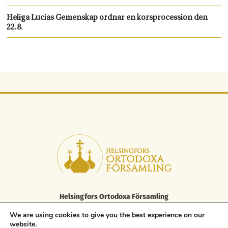
Heliga Lucias Gemenskap ordnar en korsprocession den
22.8.
Helsingfors Ortodoxa Församling
Elisabetsgatan 29 A, 00170 Helsingfors
We are using cookies to give you the best experience on our
tfn 09 85 646 100, fax. 09 85 646 250
website.
asiakaspalvelu.helsinki@ort.fi