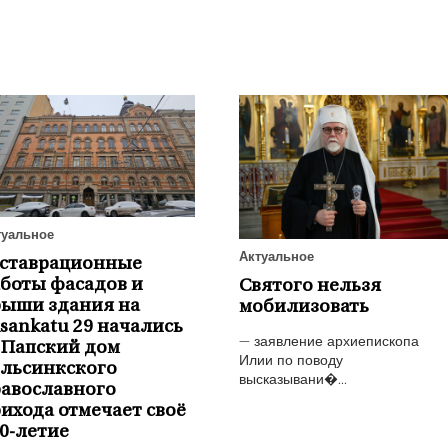
туальное
Актуальное
еставрационные
боты фасадов и
Святого нельзя
рыши здания на
мобилизовать
isankatu 29 начались
— заявление архиепископа
 Папский дом
Илии по поводу
ельсинкского
высказывани�...
авославного
ихода отмечает своё
0-летие