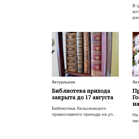
В з
кот
рас
Актуальное
Ак
Библиотека прихода
П
закрыта до 17 августа
Го
на
Библиотека Хельсинкского
православного прихода на ул...
На
явл