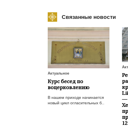
Связанные новости
Ак
Актуальное
Р
ра
Курс бесед по
к
воцерковлению
Li
В нашем приходе начинается
—
новый цикл огласительных б...
Х
пр
пр
12