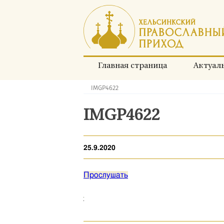
Перейти
к
содержимому
Главная страница
Актуал
IMGP4622
Хлебные
крошки:
IMGP4622
25.9.2020
Прослушать