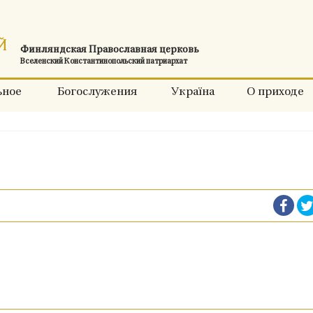
Финляндская Православная церковь
Вселенский Константинопольский патриархат
ьное
Богослужения
Україна
О приходе