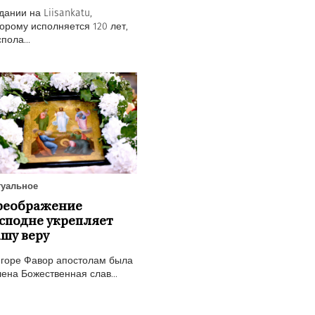
дании на Liisankatu,
орому исполняется 120 лет,
пола...
туальное
реображение
сподне укрепляет
шу веру
 горе Фавор апостолам была
ена Божественная слав...