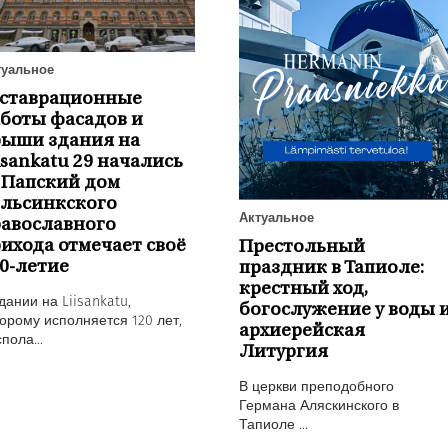
туальное
еставрационные
боты фасадов и
рыши здания на
isankatu 29 начались
 Папский дом
ельсинкского
Актуальное
авославного
ихода отмечает своё
Престольный
0-летие
праздник в Тапиоле:
крестный ход,
дании на Liisankatu,
богослужение у воды 
орому исполняется 120 лет,
архиерейская
пола...
Литургия
В церкви преподобного
Германа Аляскинского в
Тапиоле ...