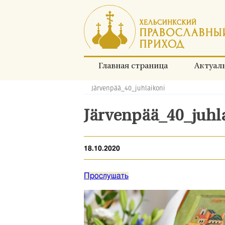
Перейти
к
содержимому
Главная страница
Актуал
Järvenpää_40_juhlaikoni
Хлебные
крошки:
Järvenpää_40_juh
18.10.2020
Прослушать