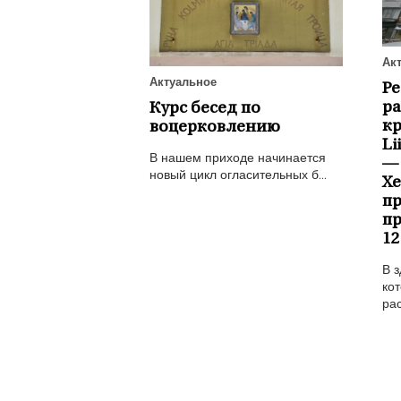
Ак
Актуальное
Р
ра
Курс бесед по
к
воцерковлению
Li
В нашем приходе начинается
—
новый цикл огласительных б...
Х
пр
пр
12
В з
кот
рас