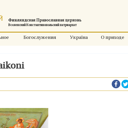
Финляндская Православная церковь
Вселенский Константинопольский патриархат
ьное
Богослужения
Україна
О приходе
laikoni