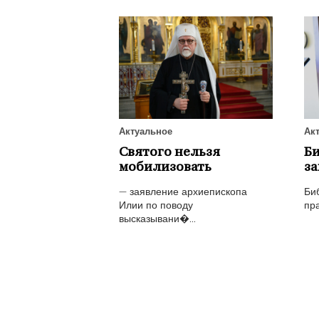
Актуальное
Ак
Святого нельзя
Би
мобилизовать
за
— заявление архиепископа
Би
Илии по поводу
пра
высказывани�...