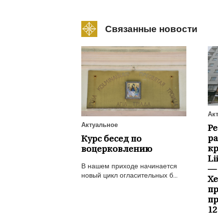
Связанные новости
Ак
Актуальное
Р
ра
Курс бесед по
к
воцерковлению
Li
В нашем приходе начинается
—
новый цикл огласительных б...
Х
пр
пр
12