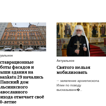
туальное
Актуальное
еставрационные
боты фасадов и
Святого нельзя
рыши здания на
мобилизовать
isankatu 29 начались
— заявление архиепископа
 Папский дом
Илии по поводу
ельсинкского
высказывани�...
авославного
ихода отмечает своё
0-летие