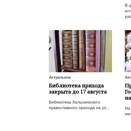
В з
кот
рас
Актуальное
Ак
Библиотека прихода
П
закрыта до 17 августа
Го
на
Библиотека Хельсинкского
православного прихода на ул...
На
явл