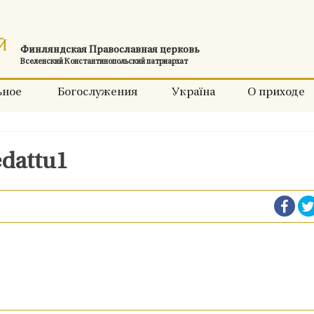
Финляндская Православная церковь
Вселенский Константинопольский патриархат
ьное
Богослужения
Україна
О приходе
edattu1