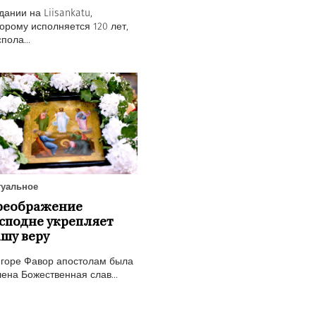
дании на Liisankatu,
орому исполняется 120 лет,
пола...
туальное
реображение
сподне укрепляет
шу веру
 горе Фавор апостолам была
ена Божественная слав...