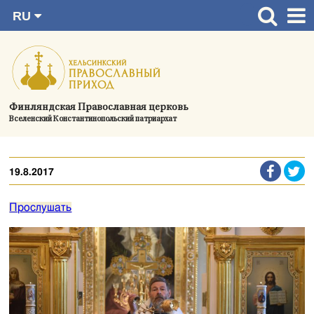
RU
Перейти
FI
Главная страница
SV
к
EN
Актуальное
содержимому
UA
Богослужения
Финляндская Православная церковь
Вселенский Константинопольский патриархат
Україна
О приходе
19.8.2017
Контактная информация
Прослушать