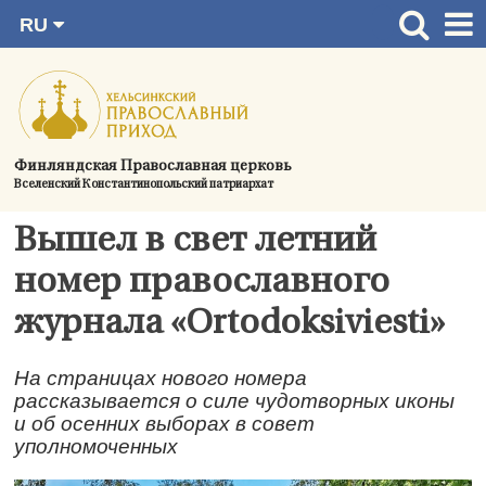
RU
Перейти
FI
Главная страница
SV
к
EN
Актуальное
содержимому
UA
Богослужения
Финляндская Православная церковь
Вселенский Константинопольский патриархат
Україна
О приходе
Вышел в свет летний
Контактная информация
номер православного
журнала «Ortodoksiviesti»
На страницах нового номера
рассказывается о силе чудотворных иконы
и об осенних выборах в совет
уполномоченных