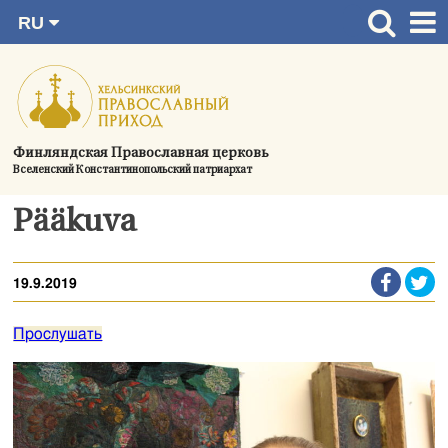
RU
Перейти
FI
Главная страница
SV
к
EN
Актуальное
содержимому
UA
Богослужения
Финляндская Православная церковь
Вселенский Константинопольский патриархат
Україна
О приходе
Pääkuva
Контактная информация
19.9.2019
Прослушать