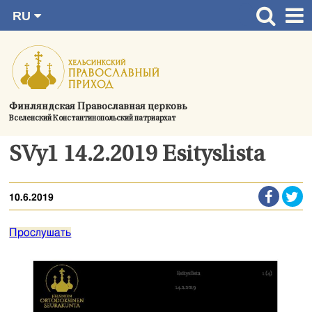
RU
Перейти
FI
Главная страница
SV
к
EN
Актуальное
содержимому
UA
Богослужения
Финляндская Православная церковь
Вселенский Константинопольский патриархат
Україна
О приходе
SVy1 14.2.2019 Esityslista
Контактная информация
10.6.2019
Прослушать