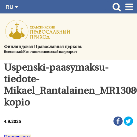
RU
Перейти
FI
Главная страница
SV
к
EN
Актуальное
содержимому
UA
Богослужения
Финляндская Православная церковь
Вселенский Константинопольский патриархат
Україна
О приходе
Uspenski-paasymaksu-
Контактная информация
tiedote-
Mikael_Rantalainen_MR130
kopio
4.9.2025