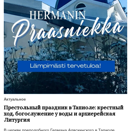
Актуальное
Престольный праздник в Тапиоле: крестный
ход, богослужение у воды и архиерейская
Литургия
В церкви преподобного Германа Аляскинского в Тапиоле ...