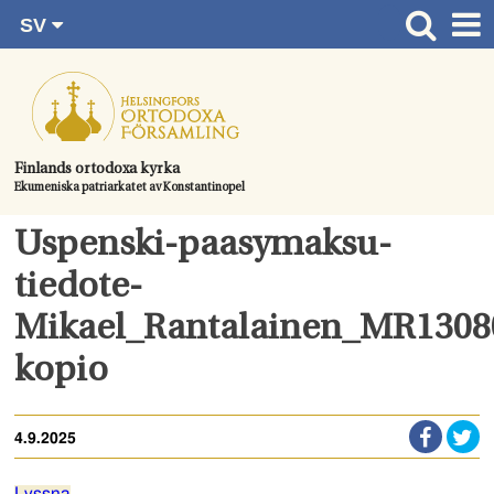
SV
Gå
FI
Huvudsida
RU
direkt
EN
Gudstjänster
till
UA
innehållet.
Information om församlingen
Finlands ortodoxa kyrka
Ekumeniska patriarkatet av Konstantinopel
Kom med
Kontaktuppgifter
Uspenski-paasymaksu-
Dopet
tiedote-
Bröllop
Mikael_Rantalainen_MR130
Begravningen
kopio
4.9.2025