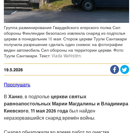
Группа разминирования Гвардейского егерского полка Сил
обороны Финляндии безопасно извлекла снаряд из подполья
церкви в понедельник 18 мая. Сторож церкви Туули Сантакари
получила разрешение сделать один снимок: на фотографии
виден автомобиль Сил обороны на территории церкви. Фото:
Туули Сантакари. Текст: Vlada Wahlstén.
19.5.2026
Прослушать
В
Ханко
, в подполье
церкви святых
равноапостольных Марии Магдалины и Владимира
Киевского
,
11 мая 2026 года
был найден
неразорвавшийся снаряд времён войны.
Снаряд обнаружили во время работ по очистке