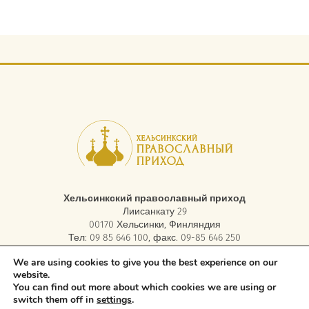
Хельсинкский православный приход
Лиисанкату 29
00170 Хельсинки, Финляндия
Тел: 09 85 646 100, факс. 09-85 646 250
электронная почта:
asiakaspalvelu.helsinki@ort.fi
We are using cookies to give you the best experience on our
website.
You can find out more about which cookies we are using or
Copyright © 2026 Orthodox Parish of Helsinki. All rights reserved.
switch them off in
settings
.