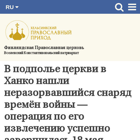
RU
Перейти
FI
Главная страница
SV
к
EN
Актуальное
содержимому
UA
Богослужения
Финляндская Православная церковь
Вселенский Константинопольский патриархат
Україна
О приходе
В подполье церкви в
Контактная информация
Ханко нашли
неразорвавшийся снаряд
времён войны —
операция по его
извлечению успешно