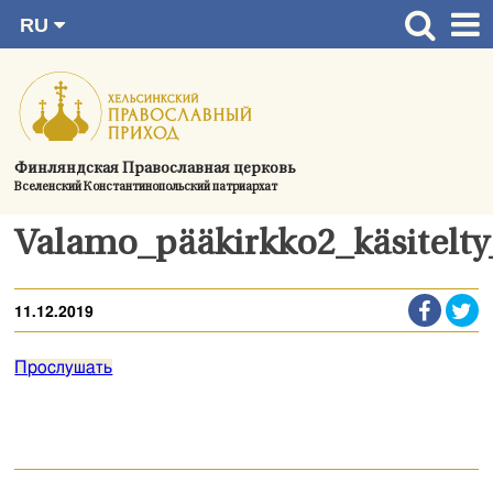
RU
Перейти
FI
Главная страница
SV
к
EN
Актуальное
содержимому
UA
Богослужения
Финляндская Православная церковь
Вселенский Константинопольский патриархат
Україна
О приходе
Valamo_pääkirkko2_käsitelty
Контактная информация
11.12.2019
Прослушать