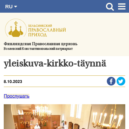
RU
Перейти
FI
Главная страница
SV
к
EN
Актуальное
содержимому
UA
Богослужения
Финляндская Православная церковь
Вселенский Константинопольский патриархат
Україна
О приходе
yleiskuva-kirkko-täynnä
Контактная информация
8.10.2023
Прослушать