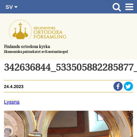
SV
Gå
FI
Huvudsida
RU
direkt
EN
Gudstjänster
till
UA
innehållet.
Information om församlingen
Finlands ortodoxa kyrka
Ekumeniska patriarkatet av Konstantinopel
Kom med
Kontaktuppgifter
342636844_533505882285877
Dopet
24.4.2023
Bröllop
Begravningen
Lyssna