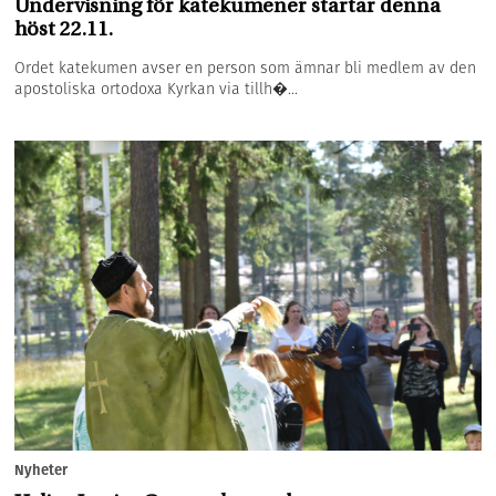
Undervisning för katekumener startar denna
höst 22.11.
Ordet katekumen avser en person som ämnar bli medlem av den
apostoliska ortodoxa Kyrkan via tillh�...
Nyheter