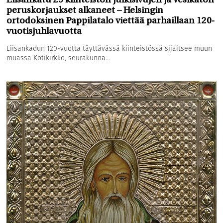
Liisankatu 29 kiinteistön julkisivujen ja vesikaton
peruskorjaukset alkaneet – Helsingin
ortodoksinen Pappilatalo viettää parhaillaan 120-
vuotisjuhlavuotta
Liisankadun 120-vuotta täyttävässä kiinteistössä sijaitsee muun
muassa Kotikirkko, seurakunna...