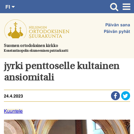
FI
Siirry
RU
Etusivu
SV
suoraan
Päivän sana
EN
Ajankohtaista
sisältöön.
Päivän pyhät
UA
Jumalanpalvelukset
Suomen ortodoksinen kirkko
Konstantinopolin ekumeeninen patriarkaatti
Juhlat & toimitukset
Kirkot
jyrki penttoselle kultainen
Apua & tukea
ansiomitali
Tule mukaan
24.4.2023
Hautausmaa
Yhteystiedot
Kuuntele