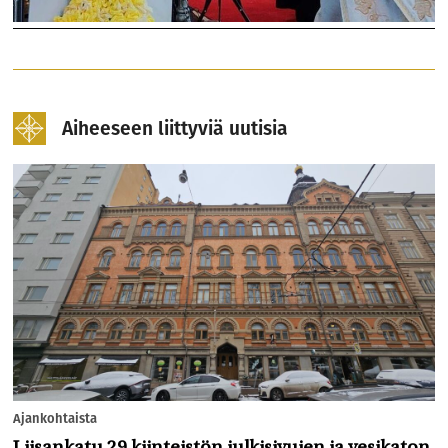
Aiheeseen liittyviä uutisia
Ajankohtaista