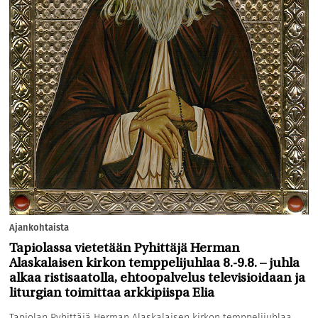
Ajankohtaista
Tapiolassa vietetään Pyhittäjä Herman
Alaskalaisen kirkon temppelijuhlaa 8.-9.8. – juhla
alkaa ristisaatolla, ehtoopalvelus televisioidaan ja
liturgian toimittaa arkkipiispa Elia
Tapiolan Pyhittäjä Herman Alaskalaisen kirkon temppelijuhlaa