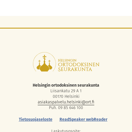
Helsingin ortodoksinen seurakunta
Liisankatu 29 A 1
00170 Helsinki
asiakaspalvelu.helsinki@ort.fi
Puh. 09 85 646 100
Tietosuojaseloste
ReadSpeaker webReader
Laskutusosoite: