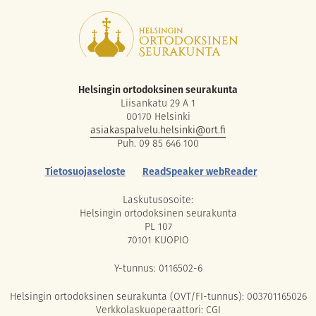
Helsingin ortodoksinen seurakunta
Liisankatu 29 A 1
00170 Helsinki
asiakaspalvelu.helsinki@ort.fi
Puh. 09 85 646 100
Tietosuojaseloste
ReadSpeaker webReader
Laskutusosoite:
Helsingin ortodoksinen seurakunta
PL 107
70101 KUOPIO
Y-tunnus: 0116502-6
Helsingin ortodoksinen seurakunta (OVT/FI-tunnus): 003701165026
Verkkolaskuoperaattori: CGI