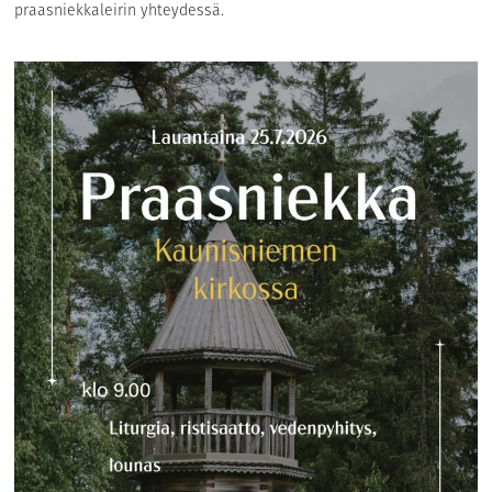
praasniekkaleirin yhteydessä.