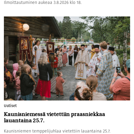
Ilmoittautuminen aukeaa 3.8.2026 klo 18.
Uutiset
Kaunisniemessä vietettiin praasniekkaa
lauantaina 25.7.
Kaunisniemen temppelijuhlaa vietettiin lauantaina 25.7.