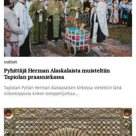
Uutiset
Pyhittäjä Herman Alaskalaista muisteltiin
Tapiolan praasniekassa
Tapiolan Pyhän Herman Alaskalaisen kirkossa vietettiin tänä
viikonloppuna kirkon temppelijuhlaa....