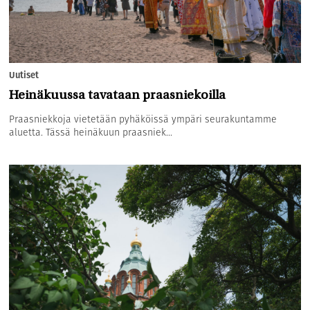
Uutiset
Heinäkuussa tavataan praasniekoilla
Praasniekkoja vietetään pyhäköissä ympäri seurakuntamme
aluetta. Tässä heinäkuun praasniek...