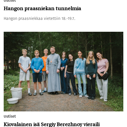
Uutiset
Hangon praasniekan tunnelmia
Hangon praasniekkaa vietettiin 18.-19.7..
Uutiset
Kiovalainen isä Sergiy Berezhnoy vieraili