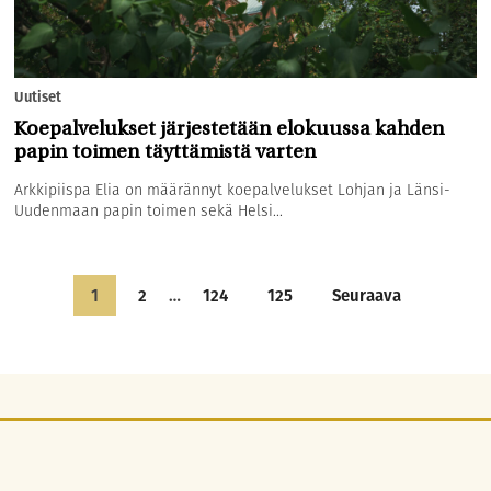
Uutiset
Koepalvelukset järjestetään elokuussa kahden
papin toimen täyttämistä varten
Arkkipiispa Elia on määrännyt koepalvelukset Lohjan ja Länsi-
Uudenmaan papin toimen sekä Helsi...
1
2
…
124
125
Seuraava
Artikkelien
selaus