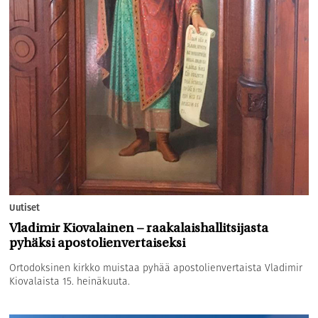
Uutiset
Vladimir Kiovalainen – raakalaishallitsijasta
pyhäksi apostolienvertaiseksi
Ortodoksinen kirkko muistaa pyhää apostolienvertaista Vladimir
Kiovalaista 15. heinäkuuta.