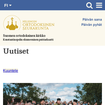
FI
Siirry
RU
Etusivu
SV
suoraan
Päivän sana
EN
Ajankohtaista
sisältöön.
Päivän pyhät
UA
Jumalanpalvelukset
Suomen ortodoksinen kirkko
Konstantinopolin ekumeeninen patriarkaatti
Juhlat & toimitukset
Uutiset
Kirkot
Apua & tukea
Tule mukaan
Kuuntele
Hautausmaa
Yhteystiedot