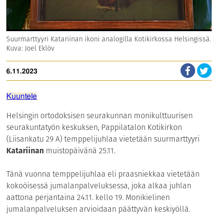
Suurmarttyyri Katariinan ikoni analogilla Kotikirkossa Helsingissä.
Kuva: Joel Eklöv
6.11.2023
Kuuntele
Helsingin ortodoksisen seurakunnan monikulttuurisen
seurakuntatyön keskuksen, Pappilatalon Kotikirkon
(Liisankatu 29 A) temppelijuhlaa vietetään suurmarttyyri
Katariinan
muistopäivänä 25.11.
Tänä vuonna temppelijuhlaa eli praasniekkaa vietetään
kokoöisessä jumalanpalveluksessa, joka alkaa juhlan
aattona perjantaina 24.11. kello 19. Monikielinen
jumalanpalveluksen arvioidaan päättyvän keskiyöllä.