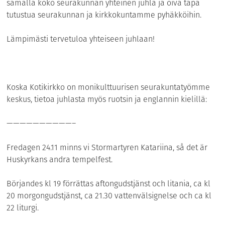
samalla koko seurakunnan yhteinen juhla ja oiva tapa
tutustua seurakunnan ja kirkkokuntamme pyhäkköihin.
Lämpimästi tervetuloa yhteiseen juhlaan!
Koska Kotikirkko on monikulttuurisen seurakuntatyömme
keskus, tietoa juhlasta myös ruotsin ja englannin kielillä:
——————————–
Fredagen 24.11 minns vi Stormartyren Katariina, så det är
Huskyrkans andra tempelfest.
Börjandes kl 19 förrättas aftongudstjänst och litania, ca kl
20 morgongudstjänst, ca 21.30 vattenvälsignelse och ca kl
22 liturgi.