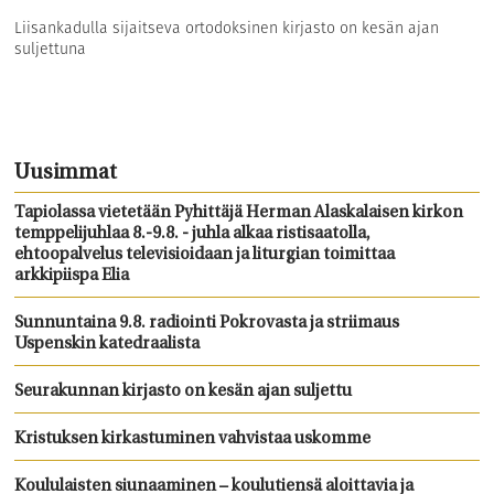
Liisankadulla sijaitseva ortodoksinen kirjasto on kesän ajan
suljettuna
Uusimmat
Tapiolassa vietetään Pyhittäjä Herman Alaskalaisen kirkon
temppelijuhlaa 8.-9.8. - juhla alkaa ristisaatolla,
ehtoopalvelus televisioidaan ja liturgian toimittaa
arkkipiispa Elia
Sunnuntaina 9.8. radiointi Pokrovasta ja striimaus
Uspenskin katedraalista
Seurakunnan kirjasto on kesän ajan suljettu
Kristuksen kirkastuminen vahvistaa uskomme
Koululaisten siunaaminen – koulutiensä aloittavia ja