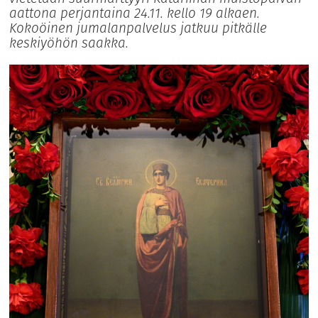
aattona perjantaina 24.11. kello 19 alkaen.
Kokoöinen jumalanpalvelus jatkuu pitkälle
keskiyöhön saakka.