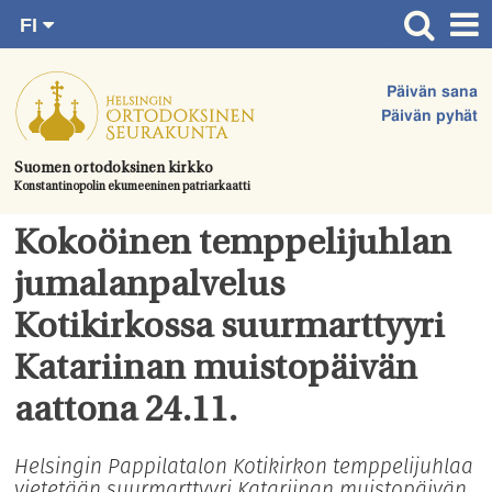
FI
Siirry
RU
Etusivu
SV
suoraan
Päivän sana
EN
Ajankohtaista
sisältöön.
Päivän pyhät
UA
Jumalanpalvelukset
Suomen ortodoksinen kirkko
Konstantinopolin ekumeeninen patriarkaatti
Juhlat & toimitukset
Kirkot
Kokoöinen temppelijuhlan
Apua & tukea
jumalanpalvelus
Tule mukaan
Kotikirkossa suurmarttyyri
Hautausmaa
Katariinan muistopäivän
Yhteystiedot
aattona 24.11.
Helsingin Pappilatalon Kotikirkon temppelijuhlaa
vietetään suurmarttyyri Katariinan muistopäivän