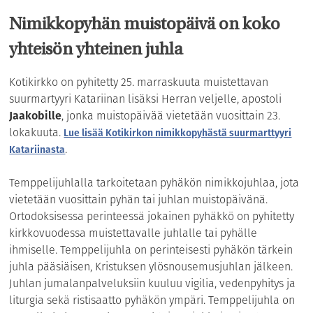
Nimikkopyhän muistopäivä on koko
yhteisön yhteinen juhla
Kotikirkko on pyhitetty 25. marraskuuta muistettavan
suurmartyyri Katariinan lisäksi Herran veljelle, apostoli
Jaakobille
, jonka muistopäivää vietetään vuosittain 23.
lokakuuta.
Lue lisää Kotikirkon nimikkopyhästä suurmarttyyri
.
Katariinasta
Temppelijuhlalla tarkoitetaan pyhäkön nimikkojuhlaa, jota
vietetään vuosittain pyhän tai juhlan muistopäivänä.
Ortodoksisessa perinteessä jokainen pyhäkkö on pyhitetty
kirkkovuodessa muistettavalle juhlalle tai pyhälle
ihmiselle. Temppelijuhla on perinteisesti pyhäkön tärkein
juhla pääsiäisen, Kristuksen ylösnousemusjuhlan jälkeen.
Juhlan jumalanpalveluksiin kuuluu vigilia, vedenpyhitys ja
liturgia sekä ristisaatto pyhäkön ympäri. Temppelijuhla on