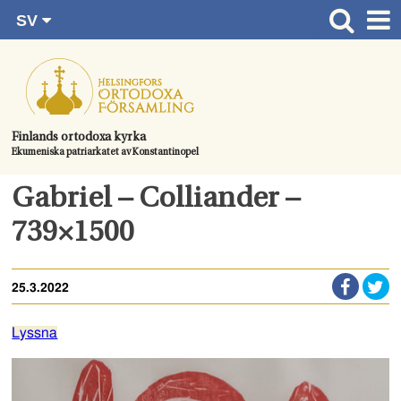
SV
Gå
FI
Huvudsida
RU
direkt
EN
Gudstjänster
till
UA
innehållet.
Information om församlingen
Finlands ortodoxa kyrka
Ekumeniska patriarkatet av Konstantinopel
Kom med
Kontaktuppgifter
Gabriel – Colliander –
Dopet
739×1500
Bröllop
25.3.2022
Begravningen
Lyssna