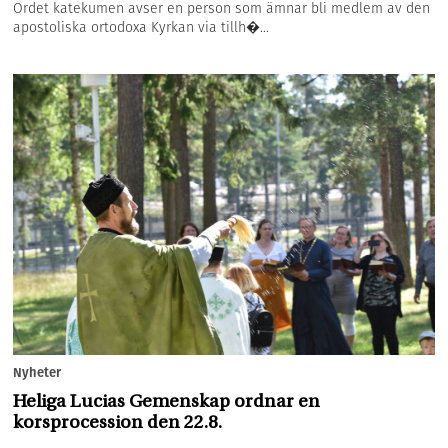
Ordet katekumen avser en person som ämnar bli medlem av den
apostoliska ortodoxa Kyrkan via tillh�...
Nyheter
Heliga Lucias Gemenskap ordnar en
korsprocession den 22.8.