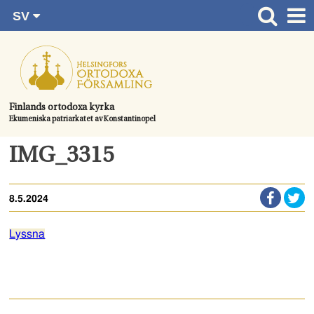
SV
Gå
FI
Huvudsida
RU
direkt
EN
Gudstjänster
till
UA
innehållet.
Information om församlingen
Finlands ortodoxa kyrka
Ekumeniska patriarkatet av Konstantinopel
Kom med
Kontaktuppgifter
IMG_3315
Dopet
8.5.2024
Bröllop
Begravningen
Lyssna