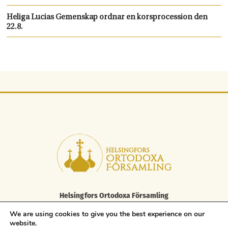
Heliga Lucias Gemenskap ordnar en korsprocession den
22.8.
Helsingfors Ortodoxa Församling
Elisabetsgatan 29 A, 00170 Helsingfors
We are using cookies to give you the best experience on our
tfn 09 85 646 100, fax. 09 85 646 250
website.
asiakaspalvelu.helsinki@ort.fi