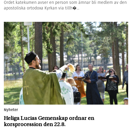
Ordet katekumen avser en person som ämnar bli medlem av den
apostoliska ortodoxa Kyrkan via tillh�...
Nyheter
Heliga Lucias Gemenskap ordnar en
korsprocession den 22.8.