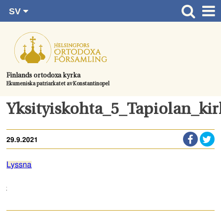
SV
Gå
FI
Huvudsida
RU
direkt
EN
Gudstjänster
till
UA
innehållet.
Information om församlingen
Finlands ortodoxa kyrka
Ekumeniska patriarkatet av Konstantinopel
Kom med
Kontaktuppgifter
Yksityiskohta_5_Tapiolan_ki
Dopet
29.9.2021
Bröllop
Begravningen
Lyssna