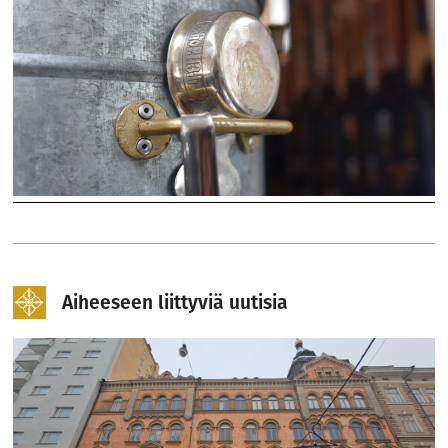
Aiheeseen liittyviä uutisia