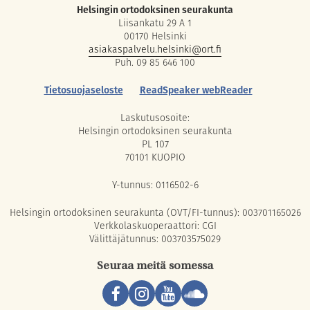
Helsingin ortodoksinen seurakunta
Liisankatu 29 A 1
00170 Helsinki
asiakaspalvelu.helsinki@ort.fi
Puh. 09 85 646 100
Tietosuojaseloste
ReadSpeaker webReader
Laskutusosoite:
Helsingin ortodoksinen seurakunta
PL 107
70101 KUOPIO
Y-tunnus: 0116502-6
Helsingin ortodoksinen seurakunta (OVT/FI-tunnus): 003701165026
Verkkolaskuoperaattori: CGI
Välittäjätunnus: 003703575029
Seuraa meitä somessa