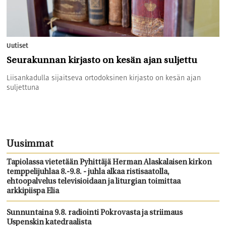
Uutiset
Seurakunnan kirjasto on kesän ajan suljettu
Liisankadulla sijaitseva ortodoksinen kirjasto on kesän ajan
suljettuna
Uusimmat
Tapiolassa vietetään Pyhittäjä Herman Alaskalaisen kirkon
temppelijuhlaa 8.-9.8. - juhla alkaa ristisaatolla,
ehtoopalvelus televisioidaan ja liturgian toimittaa
arkkipiispa Elia
Sunnuntaina 9.8. radiointi Pokrovasta ja striimaus
Uspenskin katedraalista