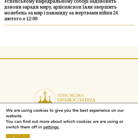
Успенському кафедральному соборі задзвонять
дзвони заради миру, архієпископ Ілля звершить
молебень за мир і панахиду за жертвами війни 24
лютого о 12:00
We are using cookies to give you the best experience on our
website.
You can find out more about which cookies we are using or
Copyright © 2026 Orthodox Parish of Helsinki. All rights reserved.
switch them off in
settings
.