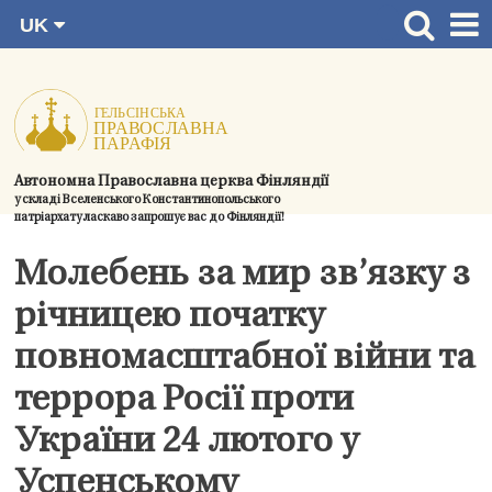
UK
Перейти
FI
Головна сторінка
RU
до
SV
Новини
змісту.
EN
Церкви
Автономна Православна церква Фінляндії
Богослужіння
у складі Вселенського Константинопольського
патріархату ласкаво запрошує вас до Фінляндії!
Духовний розвиток і спільноти
Молебень за мир зв’язку з
Контактна інформація
річницею початку
повномасштабної війни та
террора Росії проти
України 24 лютого у
Успенському