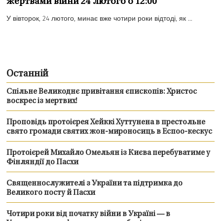
жертвами війни 24 лютого о 12:00
У вівторок, 24 лютого, минає вже чотири роки відтоді, як ...
Останній
Спільне Великоднє привітання єпископів: Христос
воскрес із мертвих!
Проповідь протоієрея Хейккі Хуттунена в престольне
свято громади святих жон-мироносиць в Еспоо-кескус
Протоієрей Михайло Омельян із Києва перебуватиме у
Фінляндії до Пасхи
Священнослужителі з України та підтримка до
Великого посту й Пасхи
Чотири роки від початку війни в Україні — в