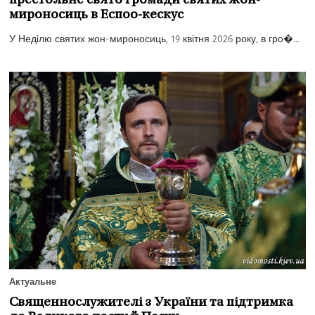
престольне свято громади святих жон-
мироносиць в Еспоо-кескус
У Неділю святих жон-мироносиць, 19 квітня 2026 року, в гро�...
Актуальне
Священнослужителі з України та підтримка