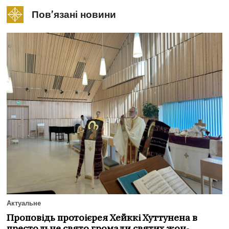
Пов’язані новини
Актуальне
Проповідь протоієрея Хейккі Хуттунена в