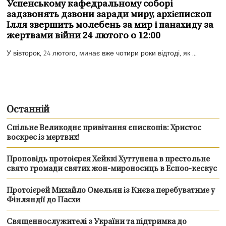
Успенському кафедральному соборі
задзвонять дзвони заради миру, архієпископ
Ілля звершить молебень за мир і панахиду за
жертвами війни 24 лютого о 12:00
У вівторок, 24 лютого, минає вже чотири роки відтоді, як ...
Останній
Спільне Великоднє привітання єпископів: Христос
воскрес із мертвих!
Проповідь протоієрея Хейккі Хуттунена в престольне
свято громади святих жон-мироносиць в Еспоо-кескус
Протоієрей Михайло Омельян із Києва перебуватиме у
Фінляндії до Пасхи
Священнослужителі з України та підтримка до