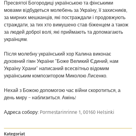
Пресвятої Богородиці українською та фінськими
мовами відбудеться молебень за Україну, її захисників,
за мирних мешканців, які постраждали і продовжують
страждати, за тих хто вимушено став біженцем а також
за людей доброї волі, які приймають та допомагають
українцям.
Після молебну український хор Калина виконає
духовний гімн України ”Боже Великий Єдиний, нам
Україну Храни” написаний всесвітньо відомим
українським композитором Миколою Лисенко.
Нехай з Божою допомогою час війни скоротиться, а
день миру – наблизиться. Амінь!
Адреса собору: Pormestarinrinne 1, 00160 Helsinki
Kategoriat