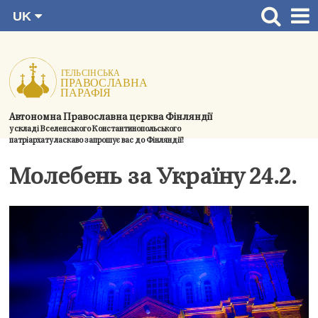
UK
Перейти
FI
Головна сторінка
RU
до
SV
Новини
змісту.
EN
Церкви
Автономна Православна церква Фінляндії
Богослужіння
у складі Вселенського Константинопольського
патріархату ласкаво запрошує вас до Фінляндії!
Духовний розвиток і спільноти
Молебень за Україну 24.2.
Контактна інформація