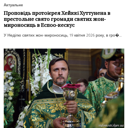
Актуальне
Проповідь протоієрея Хейккі Хуттунена в
престольне свято громади святих жон-
мироносиць в Еспоо-кескус
У Неділю святих жон-мироносиць, 19 квітня 2026 року, в гро�...