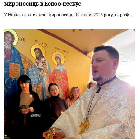
мироносиць в Еспоо-кескус
У Неділю святих жон-мироносиць, 19 квітня 2026 року, в гро�...