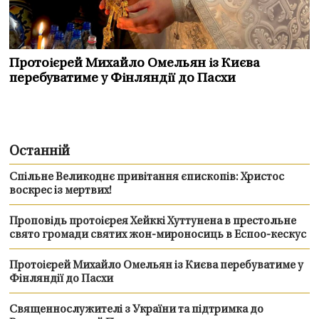
Протоієрей Михайло Омельян із Києва
перебуватиме у Фінляндії до Пасхи
Останній
Спільне Великоднє привітання єпископів: Христос
воскрес із мертвих!
Проповідь протоієрея Хейккі Хуттунена в престольне
свято громади святих жон-мироносиць в Еспоо-кескус
Протоієрей Михайло Омельян із Києва перебуватиме у
Фінляндії до Пасхи
Священнослужителі з України та підтримка до