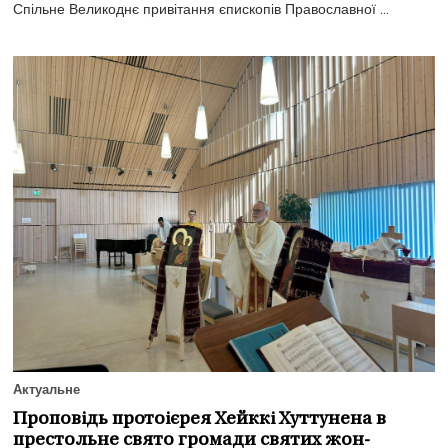
Спільне Великоднє привітання єпископів Православної ...
Актуальне
Проповідь протоієрея Хейккі Хуттунена в
престольне свято громади святих жон-