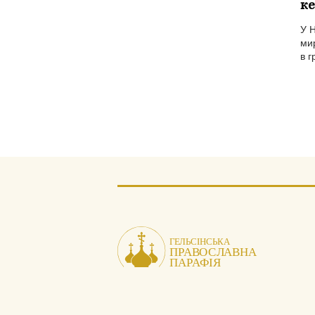
ке
У 
мир
в г