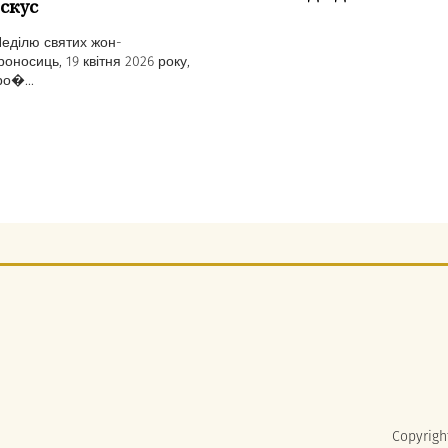
скус
Неділю святих жон-
оносиць, 19 квітня 2026 року,
ро�...
Copyrigh