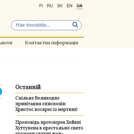
FI
RU
SV
EN
UA
ьноти
Контактна інформація
Останній
Спільне Великоднє
привітання єпископів:
Христос воскрес із мертвих!
Проповідь протоієрея Хейккі
Хуттунена в престольне свято