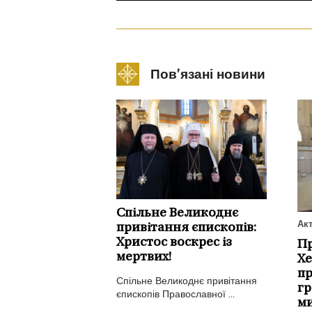
Пов’язані новини
Спільне Великоднє
Ак
привітання єпископів:
Христос воскрес із
Пр
мертвих!
Хе
пр
Спільне Великоднє привітання
гр
єпископів Православної ...
ми