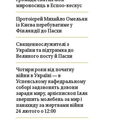
громади святих жон-
мироносиць в Еспоо-кескус
Протоієрей Михайло Омельян
із Києва перебуватиме у
Фінляндії до Пасхи
Священнослужителі з
України та підтримка до
Великого посту й Пасхи
Чотири роки від початку
війни в Україні — в
Успенському кафедральному
соборі задзвонять дзвони
заради миру, архієпископ Ілля
звершить молебень за мир і
панахиду за жертвами війни
24 лютого о 12:00