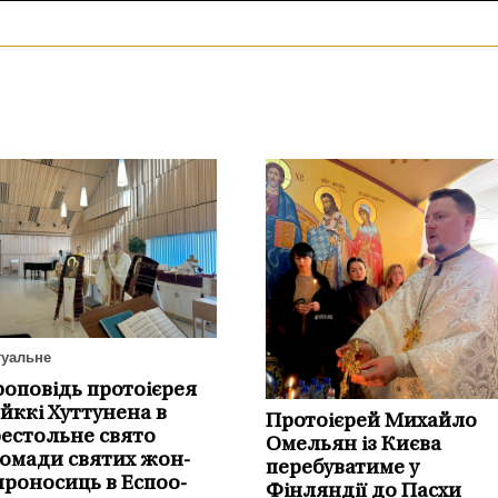
туальне
оповідь протоієрея
йккі Хуттунена в
Протоієрей Михайло
естольне свято
Омельян із Києва
омади святих жон-
перебуватиме у
роносиць в Еспоо-
Фінляндії до Пасхи