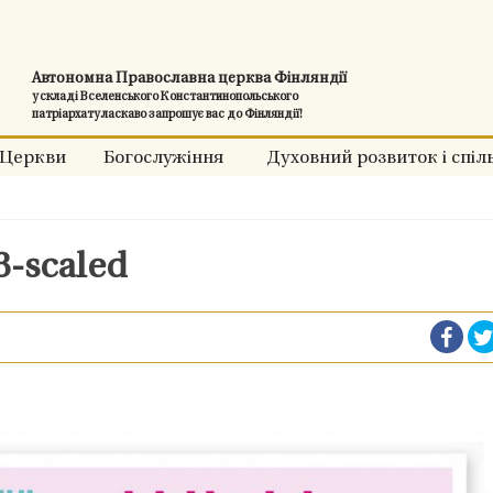
Автономна Православна церква Фінляндії
у складі Вселенського Константинопольського
патріархату ласкаво запрошує вас до Фінляндії!
Церкви
Богослужіння
Духовний розвиток і спіл
-scaled