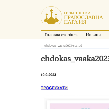
Перейти
до
змісту.
Головна сторінка
Новини
ehdokas_vaaka2023-scaled
Хлібні
крихти:
ehdokas_vaaka2023
19.9.2023
ПРОСЛУХАТИ