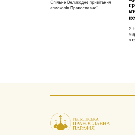
Спільне Великоднє привітання
гр
єпископів Православної ...
ми
ке
У 
мир
в г