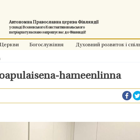
Автономна Православна церква Фінляндії
у складі Вселенського Константинопольського
патріархату ласкаво запрошує вас до Фінляндії!
Церкви
Богослужіння
Духовний розвиток і спіл
a
tioapulaisena-hameenlinna