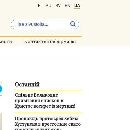
FI
RU
SV
EN
UA
ьноти
Контактна інформація
Останній
Спільне Великоднє
привітання єпископів:
Христос воскрес із мертвих!
Проповідь протоієрея Хейккі
Хуттунена в престольне свято