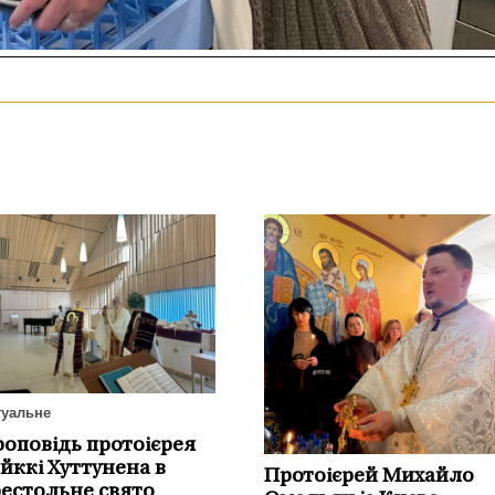
туальне
оповідь протоієрея
йккі Хуттунена в
Протоієрей Михайло
естольне свято