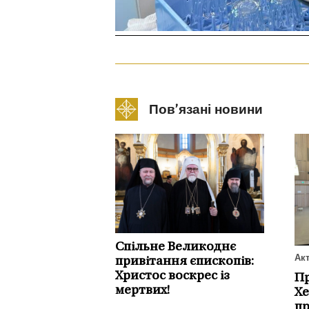
Пов’язані новини
Спільне Великоднє
Ак
привітання єпископів:
Христос воскрес із
Пр
мертвих!
Хе
пр