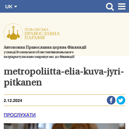
UK
Перейти
FI
Головна сторінка
RU
до
SV
Новини
змісту.
EN
Церкви
Автономна Православна церква Фінляндії
Богослужіння
у складі Вселенського Константинопольського
патріархату ласкаво запрошує вас до Фінляндії!
Духовний розвиток і спільноти
metropoliitta-elia-kuva-jyri-
Контактна інформація
pitkanen
2.12.2024
ПРОСЛУХАТИ