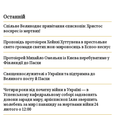
Останній
Спільне Великоднє привітання єпископів: Христос
воскрес із мертвих!
Проповідь протоієрея Хейккі Хуттунена в престольне
свято громади святих жон-мироносиць в Еспоо-кескус
Протоієрей Михайло Омельян із Києва перебуватиме у
Фінляндії до Пасхи
Священнослужителі з України та підтримка до
Великого посту й Пасхи
Чотири роки від початку війни в Україні — в
Успенському кафедральному соборі задзвонять
дзвони заради миру, архієпископ Ілля звершить
молебень за мир і панахиду за жертвами війни 24
лютого о 12:00