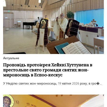
Актуальне
Проповідь протоієрея Хейккі Хуттунена в
престольне свято громади святих жон-
мироносиць в Еспоо-кескус
У Неділю святих жон-мироносиць, 19 квітня 2026 року, в гро�...