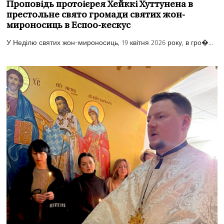
Проповідь протоієрея Хейккі Хуттунена в
престольне свято громади святих жон-
мироносиць в Еспоо-кескус
У Неділю святих жон-мироносиць, 19 квітня 2026 року, в гро�...