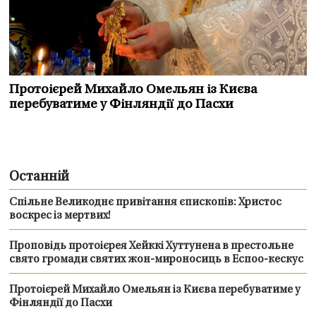
Протоієрей Михайло Омельян із Києва
перебуватиме у Фінляндії до Пасхи
Останній
Спільне Великоднє привітання єпископів: Христос
воскрес із мертвих!
Проповідь протоієрея Хейккі Хуттунена в престольне
свято громади святих жон-мироносиць в Еспоо-кескус
Протоієрей Михайло Омельян із Києва перебуватиме у
Фінляндії до Пасхи