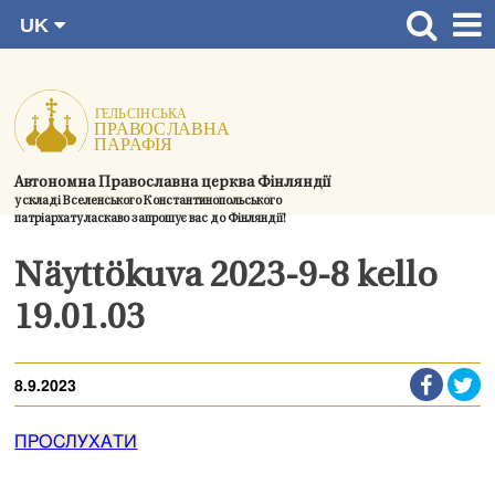
UK
Перейти
FI
Головна сторінка
RU
до
SV
Новини
змісту.
EN
Церкви
Автономна Православна церква Фінляндії
Богослужіння
у складі Вселенського Константинопольського
патріархату ласкаво запрошує вас до Фінляндії!
Духовний розвиток і спільноти
Näyttökuva 2023-9-8 kello
Контактна інформація
19.01.03
8.9.2023
ПРОСЛУХАТИ