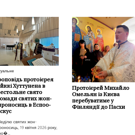
туальне
оповідь протоієрея
йккі Хуттунена в
Протоієрей Михайло
естольне свято
Омельян із Києва
омади святих жон-
перебуватиме у
роносиць в Еспоо-
Фінляндії до Пасхи
скус
Неділю святих жон-
оносиць, 19 квітня 2026 року,
ро�...