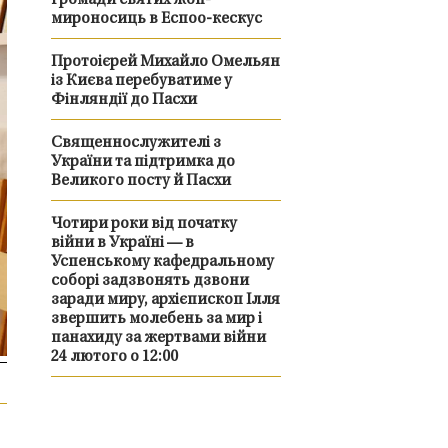
громади святих жон-
мироносиць в Еспоо-кескус
Протоієрей Михайло Омельян
із Києва перебуватиме у
Фінляндії до Пасхи
Священнослужителі з
України та підтримка до
Великого посту й Пасхи
Чотири роки від початку
війни в Україні — в
Успенському кафедральному
соборі задзвонять дзвони
заради миру, архієпископ Ілля
звершить молебень за мир і
панахиду за жертвами війни
24 лютого о 12:00