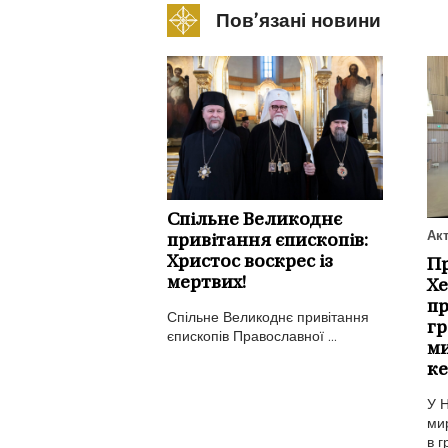
Пов’язані новини
Спільне Великоднє
Ак
привітання єпископів:
Христос воскрес із
Пр
мертвих!
Хе
пр
Спільне Великоднє привітання
гр
єпископів Православної ...
ми
ке
У 
мир
в г