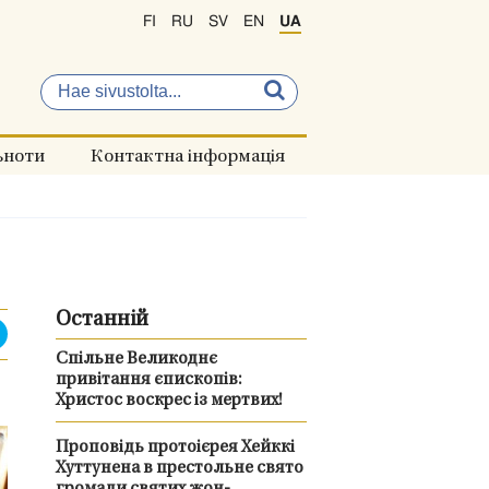
FI
RU
SV
EN
UA
ьноти
Контактна інформація
Останній
Спільне Великоднє
привітання єпископів:
Христос воскрес із мертвих!
Проповідь протоієрея Хейккі
Хуттунена в престольне свято