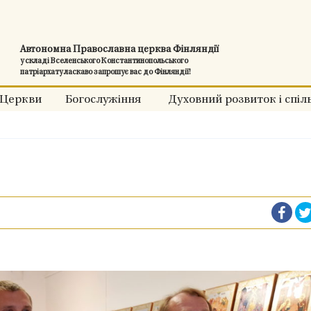
Автономна Православна церква Фінляндії
у складі Вселенського Константинопольського
патріархату ласкаво запрошує вас до Фінляндії!
Церкви
Богослужіння
Духовний розвиток і спіл