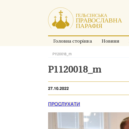
Перейти
до
змісту.
Головна сторінка
Новини
P1120018_m
Хлібні
крихти:
P1120018_m
27.10.2022
ПРОСЛУХАТИ