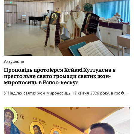
Актуальне
Проповідь протоієрея Хейккі Хуттунена в
престольне свято громади святих жон-
мироносиць в Еспоо-кескус
У Неділю святих жон-мироносиць, 19 квітня 2026 року, в гро�...