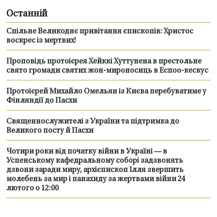
Останній
Спільне Великоднє привітання єпископів: Христос
воскрес із мертвих!
Проповідь протоієрея Хейккі Хуттунена в престольне
свято громади святих жон-мироносиць в Еспоо-кескус
Протоієрей Михайло Омельян із Києва перебуватиме у
Фінляндії до Пасхи
Священнослужителі з України та підтримка до
Великого посту й Пасхи
Чотири роки від початку війни в Україні — в
Успенському кафедральному соборі задзвонять
дзвони заради миру, архієпископ Ілля звершить
молебень за мир і панахиду за жертвами війни 24
лютого о 12:00