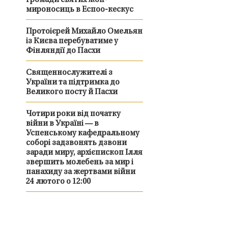
громади святих жон-
мироносиць в Еспоо-кескус
Протоієрей Михайло Омельян
із Києва перебуватиме у
Фінляндії до Пасхи
Священнослужителі з
України та підтримка до
Великого посту й Пасхи
Чотири роки від початку
війни в Україні — в
Успенському кафедральному
соборі задзвонять дзвони
заради миру, архієпископ Ілля
звершить молебень за мир і
панахиду за жертвами війни
24 лютого о 12:00