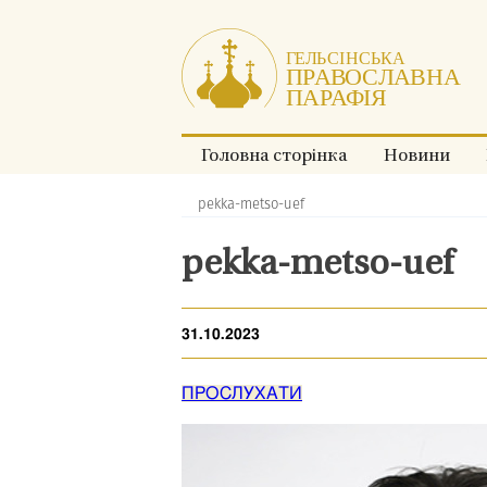
Перейти
до
змісту.
Головна сторінка
Новини
pekka-metso-uef
Хлібні
крихти:
pekka-metso-uef
31.10.2023
ПРОСЛУХАТИ