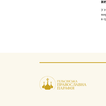
ке
У 
мир
в г