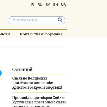
FI
RU
SV
EN
UA
ьноти
Контактна інформація
Останній
Спільне Великоднє
привітання єпископів:
Христос воскрес із мертвих!
Проповідь протоієрея Хейккі
Хуттунена в престольне свято