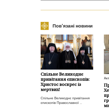
Пов’язані новини
Спільне Великоднє
Ак
привітання єпископів:
Христос воскрес із
Пр
мертвих!
Хе
пр
Спільне Великоднє привітання
гр
єпископів Православної ...
ми