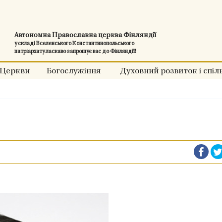
Автономна Православна церква Фінляндії
у складі Вселенського Константинопольського
патріархату ласкаво запрошує вас до Фінляндії!
Церкви
Богослужіння
Духовний розвиток і спіл