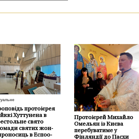
туальне
оповідь протоієрея
йккі Хуттунена в
Протоієрей Михайло
естольне свято
Омельян із Києва
омади святих жон-
перебуватиме у
роносиць в Еспоо-
Фінляндії до Пасхи