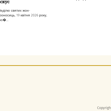
скус
Неділю святих жон-
оносиць, 19 квітня 2026 року,
ро�...
Copyrigh