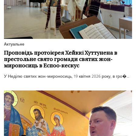
Актуальне
Проповідь протоієрея Хейккі Хуттунена в
престольне свято громади святих жон-
мироносиць в Еспоо-кескус
У Неділю святих жон-мироносиць, 19 квітня 2026 року, в гро�...