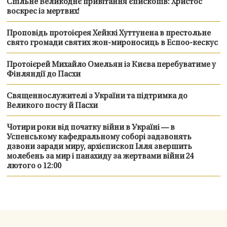
Спільне Великоднє привітання єпископів: Христос
воскрес із мертвих!
Проповідь протоієрея Хейккі Хуттунена в престольне
свято громади святих жон-мироносиць в Еспоо-кескус
Протоієрей Михайло Омельян із Києва перебуватиме у
Фінляндії до Пасхи
Священнослужителі з України та підтримка до
Великого посту й Пасхи
Чотири роки від початку війни в Україні — в
Успенському кафедральному соборі задзвонять
дзвони заради миру, архієпископ Ілля звершить
молебень за мир і панахиду за жертвами війни 24
лютого о 12:00