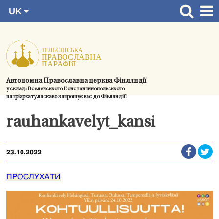
UK
Перейти
FI
Головна сторінка
RU
до
SV
Новини
змісту.
EN
Церкви
Автономна Православна церква Фінляндії
Богослужіння
у складі Вселенського Константинопольського
патріархату ласкаво запрошує вас до Фінляндії!
Духовний розвиток і спільноти
rauhankavelyt_kansi
Контактна інформація
23.10.2022
ПРОСЛУХАТИ