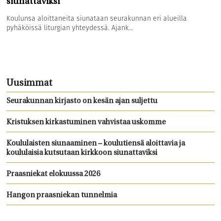
siunattaviksi
Koulunsa aloittaneita siunataan seurakunnan eri alueilla
pyhäköissä liturgian yhteydessä. Ajank...
Uusimmat
Seurakunnan kirjasto on kesän ajan suljettu
Kristuksen kirkastuminen vahvistaa uskomme
Koululaisten siunaaminen – koulutiensä aloittavia ja
koululaisia kutsutaan kirkkoon siunattaviksi
Praasniekat elokuussa 2026
Hangon praasniekan tunnelmia