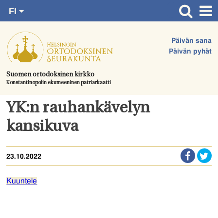
FI
Siirry
RU
Etusivu
SV
suoraan
Päivän sana
EN
Ajankohtaista
sisältöön.
Päivän pyhät
UA
Jumalanpalvelukset
Suomen ortodoksinen kirkko
Konstantinopolin ekumeeninen patriarkaatti
Juhlat & toimitukset
Kirkot
YK:n rauhankävelyn
Apua & tukea
kansikuva
Tule mukaan
23.10.2022
Hautausmaa
Yhteystiedot
Kuuntele