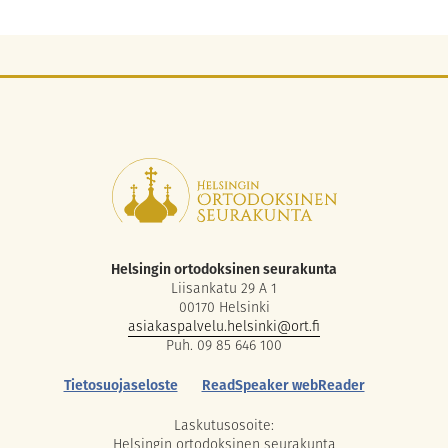
Helsingin ortodoksinen seurakunta
Liisankatu 29 A 1
00170 Helsinki
asiakaspalvelu.helsinki@ort.fi
Puh. 09 85 646 100
Tietosuojaseloste
ReadSpeaker webReader
Laskutusosoite:
Helsingin ortodoksinen seurakunta